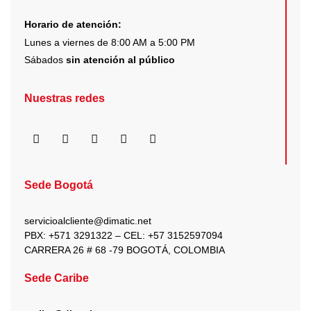
Horario de atención:
Lunes a viernes de 8:00 AM a 5:00 PM
Sábados
sin atención al público
Nuestras redes
F
I
X
Y
L
a
n
-
o
i
c
s
t
u
n
e
t
w
t
k
b
a
i
u
e
Sede Bogotá
o
g
t
b
d
o
r
t
e
i
k
a
e
n
servicioalcliente@dimatic.net
m
r
PBX: +571 3291322 – CEL: +
57 3152597094
CARRERA 26 # 68 -79 BOGOTÁ, COLOMBIA
Sede Caribe