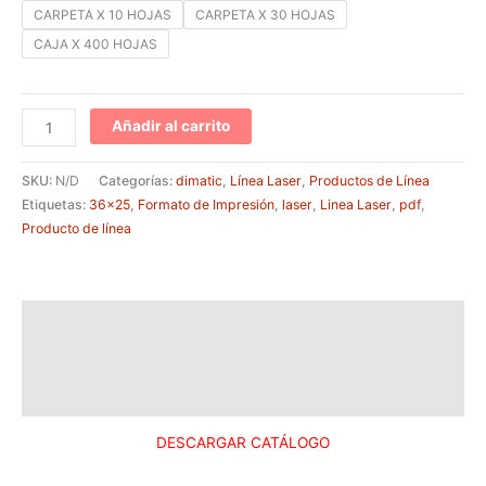
CARPETA X 10 HOJAS
CARPETA X 30 HOJAS
CAJA X 400 HOJAS
Añadir al carrito
SKU:
N/D
Categorías:
dimatic
,
Línea Laser
,
Productos de Línea
Etiquetas:
36x25
,
Formato de Impresión
,
laser
,
Linea Laser
,
pdf
,
Producto de línea
Descripción
Información adicional
Valoraciones (0)
DESCARGAR CATÁLOGO