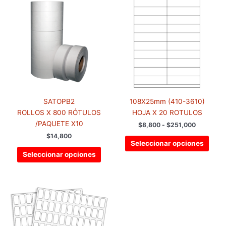
de
producto
prod
precios:
tiene
tiene
desde
$8,800
múltiples
múlti
hasta
variantes.
varia
$251,000
Las
Las
opciones
opci
se
se
pueden
pued
elegir
elegir
SATOPB2
108X25mm (410-3610)
en
en
ROLLOS X 800 RÓTULOS
HOJA X 20 ROTULOS
la
la
/PAQUETE X10
$
8,800
-
$
251,000
página
pági
$
14,800
de
de
Seleccionar opciones
producto
prod
Seleccionar opciones