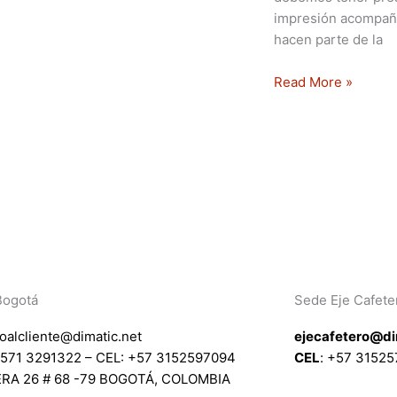
impresión acompañ
hacen parte de la
Read More »
Bogotá
Sede Eje Cafete
ioalcliente@dimatic.net
ejecafetero@di
571 3291322 – CEL: +
57 3152597094
CEL
: +
57 3152
RA 26 # 68 -79 BOGOTÁ, COLOMBIA