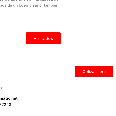
ada de un buen diseño, también
Ver todos
Cotiza ahora
ro
matic.net
577243