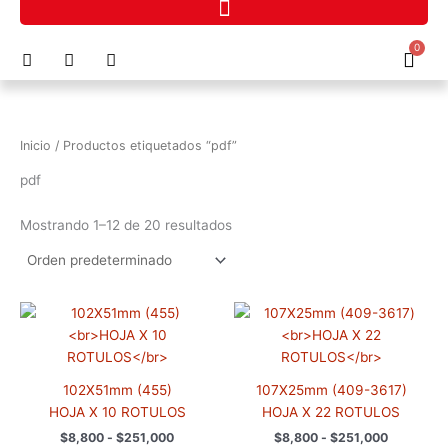
Ir
al
F
I
P
0
contenido
Cart
a
n
h
c
s
o
e
t
n
b
a
e
o
g
-
Inicio
/ Productos etiquetados “pdf”
o
r
a
k
a
l
pdf
m
t
Mostrando 1–12 de 20 resultados
Rango
Rango
Este
Este
de
de
producto
prod
precios:
precios:
tiene
tiene
desde
desde
$8,800
$8,800
múltiples
múlti
hasta
hasta
102X51mm (455)
107X25mm (409-3617)
variantes.
varia
$251,000
$251,000
HOJA X 10 ROTULOS
HOJA X 22 ROTULOS
Las
Las
$
8,800
-
$
251,000
$
8,800
-
$
251,000
opciones
opci