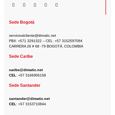
F
I
X
Y
L
a
n
-
o
i
c
s
t
u
n
e
t
w
t
k
b
a
i
u
e
Sede Bogotá
o
g
t
b
d
o
r
t
e
i
k
a
e
n
servicioalcliente@dimatic.net
m
r
PBX: +571 3291322 – CEL: +
57 3152597094
CARRERA 26 # 68 -79 BOGOTÁ, COLOMBIA
Sede Caribe
caribe@dimatic.net
CEL
: +
57 3166905158
Sede Santander
santander@dimatic.net
CEL
: +
57 3153710844