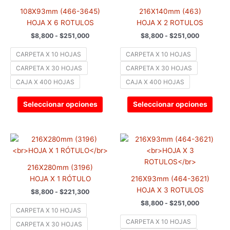
$8,800
$8,800
múltiples
múlti
hasta
hasta
108X93mm (466-3645)
216X140mm (463)
variantes.
varia
$251,000
$251,000
HOJA X 6 ROTULOS
HOJA X 2 ROTULOS
Las
Las
$
8,800
-
$
251,000
$
8,800
-
$
251,000
opciones
opci
se
se
CARPETA X 10 HOJAS
CARPETA X 10 HOJAS
pueden
pued
CARPETA X 30 HOJAS
CARPETA X 30 HOJAS
elegir
elegir
CAJA X 400 HOJAS
CAJA X 400 HOJAS
en
en
la
la
Seleccionar opciones
Seleccionar opciones
página
pági
de
de
producto
prod
Rango
Rango
Este
Este
de
de
producto
prod
precios:
precios:
tiene
tiene
desde
desde
216X280mm (3196)
$8,800
$8,800
múltiples
múlti
hasta
hasta
HOJA X 1 RÓTULO
216X93mm (464-3621)
variantes.
varia
$221,300
$251,000
HOJA X 3 ROTULOS
$
8,800
-
$
221,300
Las
Las
$
8,800
-
$
251,000
opciones
opci
CARPETA X 10 HOJAS
se
se
CARPETA X 10 HOJAS
CARPETA X 30 HOJAS
pueden
pued