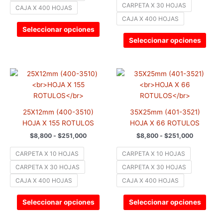
CARPETA X 30 HOJAS
CAJA X 400 HOJAS
elegir
elegir
CAJA X 400 HOJAS
en
en
Seleccionar opciones
la
la
Seleccionar opciones
página
pági
de
de
producto
prod
Rango
Rango
Este
Este
de
de
producto
prod
precios:
precios:
tiene
tiene
desde
desde
$8,800
$8,800
múltiples
múlti
hasta
hasta
25X12mm (400-3510)
35X25mm (401-3521)
variantes.
varia
$251,000
$251,000
HOJA X 155 ROTULOS
HOJA X 66 ROTULOS
Las
Las
$
8,800
-
$
251,000
$
8,800
-
$
251,000
opciones
opci
se
se
CARPETA X 10 HOJAS
CARPETA X 10 HOJAS
pueden
pued
CARPETA X 30 HOJAS
CARPETA X 30 HOJAS
elegir
elegir
CAJA X 400 HOJAS
CAJA X 400 HOJAS
en
en
la
la
Seleccionar opciones
Seleccionar opciones
página
pági
de
de