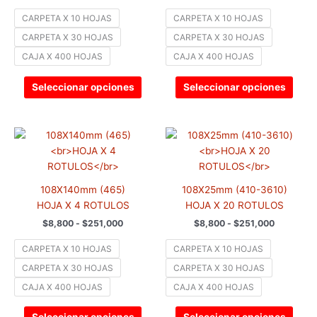
se
se
CARPETA X 10 HOJAS
CARPETA X 10 HOJAS
pueden
pued
CARPETA X 30 HOJAS
CARPETA X 30 HOJAS
elegir
elegir
CAJA X 400 HOJAS
CAJA X 400 HOJAS
en
en
la
la
Seleccionar opciones
Seleccionar opciones
página
pági
de
de
producto
prod
Rango
Rango
Este
Este
de
de
producto
prod
precios:
precios:
tiene
tiene
desde
desde
$8,800
$8,800
múltiples
múlti
hasta
hasta
108X140mm (465)
108X25mm (410-3610)
variantes.
varia
$251,000
$251,000
HOJA X 4 ROTULOS
HOJA X 20 ROTULOS
Las
Las
$
8,800
-
$
251,000
$
8,800
-
$
251,000
opciones
opci
se
se
CARPETA X 10 HOJAS
CARPETA X 10 HOJAS
pueden
pued
CARPETA X 30 HOJAS
CARPETA X 30 HOJAS
elegir
elegir
CAJA X 400 HOJAS
CAJA X 400 HOJAS
en
en
la
la