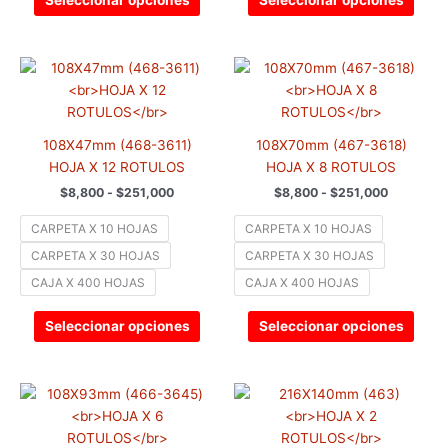
Seleccionar opciones
Seleccionar opciones
página
pági
de
de
producto
prod
Rango
Rango
Este
Este
de
de
producto
prod
precios:
precios:
tiene
tiene
desde
desde
$8,800
$8,800
múltiples
múlti
hasta
hasta
108X47mm (468-3611)
108X70mm (467-3618)
variantes.
varia
$251,000
$251,000
HOJA X 12 ROTULOS
HOJA X 8 ROTULOS
Las
Las
$
8,800
-
$
251,000
$
8,800
-
$
251,000
opciones
opci
se
se
CARPETA X 10 HOJAS
CARPETA X 10 HOJAS
pueden
pued
CARPETA X 30 HOJAS
CARPETA X 30 HOJAS
elegir
elegir
CAJA X 400 HOJAS
CAJA X 400 HOJAS
en
en
la
la
Seleccionar opciones
Seleccionar opciones
página
pági
de
de
producto
prod
Rango
Rango
Este
Este
de
de
producto
prod
precios:
precios:
tiene
tiene
desde
desde