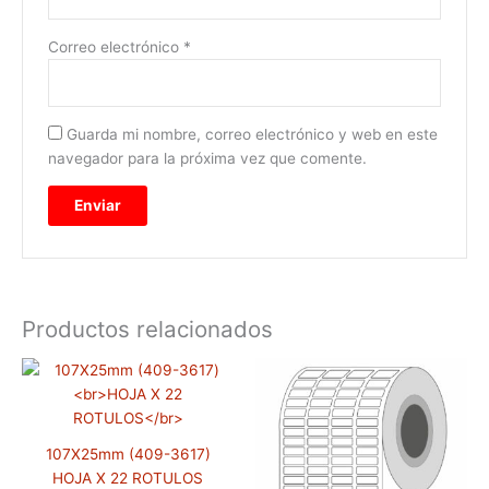
Correo electrónico
*
Guarda mi nombre, correo electrónico y web en este
navegador para la próxima vez que comente.
Productos relacionados
Rango
Rango
Este
Este
de
de
producto
prod
precios:
precios:
tiene
tiene
desde
desde
$8,800
$54,740
múltiples
múlti
hasta
hasta
107X25mm (409-3617)
variantes.
varia
$251,000
$109,480
HOJA X 22 ROTULOS
Las
Las