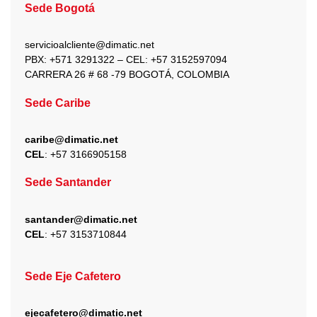
b
a
i
u
e
Sede Bogotá
o
g
t
b
d
o
r
t
e
i
k
a
e
n
servicioalcliente@dimatic.net
m
r
PBX: +571 3291322 – CEL: +
57 3152597094
CARRERA 26 # 68 -79 BOGOTÁ, COLOMBIA
Sede Caribe
caribe@dimatic.net
CEL
: +
57 3166905158
Sede Santander
santander@dimatic.net
CEL
: +
57 3153710844
Sede Eje Cafetero
ejecafetero@dimatic.net