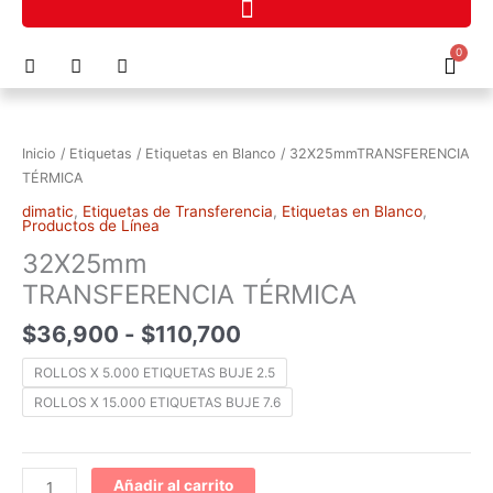
Ir
al
F
I
P
0
contenido
Cart
a
n
h
c
s
o
Rango
32X25mmTRANSFERENCIA
e
t
n
de
TÉRMICA
b
a
e
precios:
o
g
-
cantidad
Inicio
/
Etiquetas
/
Etiquetas en Blanco
/ 32X25mmTRANSFERENCIA
o
r
a
desde
TÉRMICA
k
a
l
$36,900
m
t
dimatic
,
Etiquetas de Transferencia
,
Etiquetas en Blanco
,
hasta
Productos de Línea
$110,700
32X25mm
TRANSFERENCIA TÉRMICA
$
36,900
-
$
110,700
ROLLOS X 5.000 ETIQUETAS BUJE 2.5
ROLLOS X 15.000 ETIQUETAS BUJE 7.6
Añadir al carrito