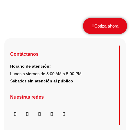
Cotiza ahora
Contáctanos
Horario de atención:
Lunes a viernes de 8:00 AM a 5:00 PM
Sábados
sin atención al público
Nuestras redes
F
I
X
Y
L
a
n
-
o
i
c
s
t
u
n
e
t
w
t
k