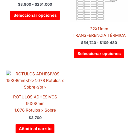
$
8,800
-
$
251,000
opciones
opci
se
se
Seleccionar opciones
pueden
pued
elegir
elegir
22X11mm
en
en
TRANSFERENCIA TÉRMICA
la
la
$
54,740
-
$
109,480
página
pági
de
de
Seleccionar opciones
producto
prod
ROTULOS ADHESIVOS
15X08mm
1.078 Rótulos x Sobre
$
3,700
Añadir al carrito