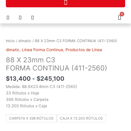
Ir
al
F
I
P
0
contenido
Cart
a
n
h
c
s
o
Rango
88
e
t
n
de
X
b
a
e
precios:
o
g
-
23mm
Inicio
/
dimatic
/ 88 X 23mm C3 FORMA CONTINUA (411-2560)
o
r
a
desde
C3
k
a
l
dimatic
,
Línea Forma Continua
,
Productos de Línea
$13,400
FORMA
m
t
hasta
88 X 23mm C3
CONTINUA
$245,100
(411-
FORMA CONTINUA (411-2560)
2560)
$
13,400
-
$
245,100
cantidad
Medida: 88.9X23.8mm C3 (411-2560)
33 Rótulos x Hoja
396 Rótulos x Carpeta
13.200 Rótulos x Caja
CARPETA X 396 RÓTULOS
CAJA X 13.200 RÓTULOS