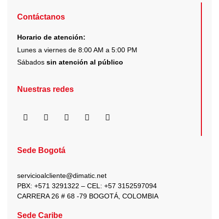
Contáctanos
Horario de atención:
Lunes a viernes de 8:00 AM a 5:00 PM
Sábados
sin atención al público
Nuestras redes
F
I
X
Y
L
a
n
-
o
i
c
s
t
u
n
e
t
w
t
k
b
a
i
u
e
Sede Bogotá
o
g
t
b
d
o
r
t
e
i
k
a
e
n
servicioalcliente@dimatic.net
m
r
PBX: +571 3291322 – CEL: +
57 3152597094
CARRERA 26 # 68 -79 BOGOTÁ, COLOMBIA
Sede Caribe