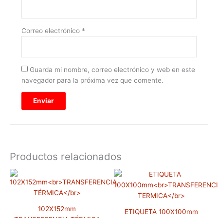
Correo electrónico
*
Guarda mi nombre, correo electrónico y web en este
navegador para la próxima vez que comente.
Productos relacionados
Rango
Este
Este
de
producto
prod
precios:
tiene
tiene
desde
$42,840
múltiples
múlti
102X152mm
hasta
ETIQUETA 100X100mm
variantes.
varia