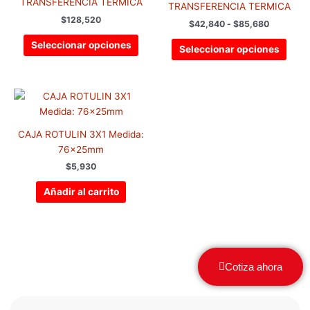
$85,680
TRANSFERENCIA TÉRMICA
TRANSFERENCIA TERMICA
Las
Las
$
128,520
$
42,840
-
$
85,680
opciones
opci
se
se
Seleccionar opciones
Seleccionar opciones
pueden
pued
elegir
elegir
en
en
la
la
página
pági
CAJA ROTULIN 3X1 Medida:
de
de
76x25mm
producto
prod
$
5,930
Añadir al carrito
Cotiza ahora