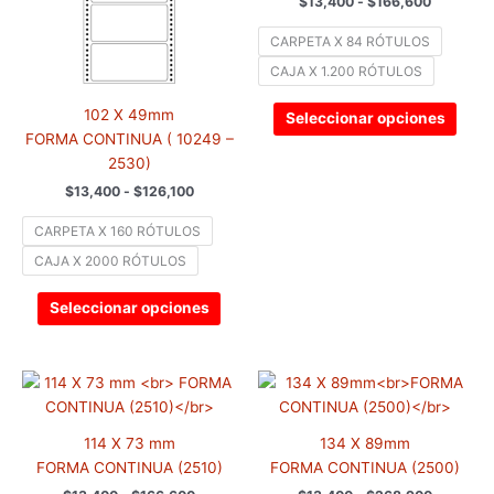
$
13,400
-
$
166,600
Las
Las
opciones
opci
CARPETA X 84 RÓTULOS
se
se
CAJA X 1.200 RÓTULOS
pueden
pued
elegir
elegir
102 X 49mm
Seleccionar opciones
en
en
FORMA CONTINUA ( 10249 –
la
la
2530)
página
pági
$
13,400
-
$
126,100
de
de
producto
prod
CARPETA X 160 RÓTULOS
CAJA X 2000 RÓTULOS
Seleccionar opciones
Rango
Rango
Este
Este
de
de
producto
prod
precios:
precios:
tiene
tiene
desde
desde
114 X 73 mm
134 X 89mm
$13,400
$13,400
múltiples
múlti
hasta
hasta
FORMA CONTINUA (2510)
FORMA CONTINUA (2500)
variantes.
varia
$166,600
$268,90