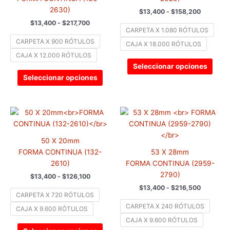
Las
Las
2630)
$
13,400
-
$
158,200
opciones
opci
$
13,400
-
$
217,700
se
se
CARPETA X 1.080 RÓTULOS
pueden
pued
CARPETA X 900 RÓTULOS
CAJA X 18.000 RÓTULOS
elegir
elegir
CAJA X 12.000 RÓTULOS
en
en
Seleccionar opciones
la
la
Seleccionar opciones
página
pági
de
de
producto
prod
Rango
Rango
Este
Este
de
de
producto
prod
precios:
precios:
tiene
tiene
desde
desde
50 X 20mm
$13,400
$13,400
múltiples
múlti
hasta
hasta
FORMA CONTINUA (132-
53 X 28mm
variantes.
varia
$126,100
$216,500
2610)
FORMA CONTINUA (2959-
Las
Las
2790)
$
13,400
-
$
126,100
opciones
opci
$
13,400
-
$
216,500
se
se
CARPETA X 720 RÓTULOS
pueden
pued
CARPETA X 240 RÓTULOS
CAJA X 9.600 RÓTULOS
elegir
elegir
CAJA X 9.600 RÓTULOS
en
en