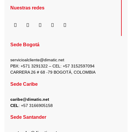
Nuestras redes
F
I
X
Y
L
a
n
-
o
i
c
s
t
u
n
e
t
w
t
k
b
a
i
u
e
Sede Bogotá
o
g
t
b
d
o
r
t
e
i
k
a
e
n
servicioalcliente@dimatic.net
m
r
PBX: +571 3291322 – CEL: +
57 3152597094
CARRERA 26 # 68 -79 BOGOTÁ, COLOMBIA
Sede Caribe
caribe@dimatic.net
CEL
: +
57 3166905158
Sede Santander