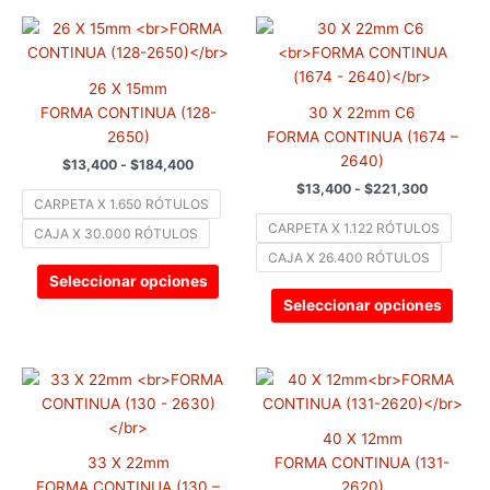
de
de
Rango
Rango
Este
Este
producto
prod
de
de
producto
prod
precios:
precios:
tiene
tiene
desde
desde
26 X 15mm
$13,400
$13,400
múltiples
múlti
hasta
hasta
FORMA CONTINUA (128-
30 X 22mm C6
variantes.
varia
$184,400
$221,300
2650)
FORMA CONTINUA (1674 –
Las
Las
2640)
$
13,400
-
$
184,400
opciones
opci
$
13,400
-
$
221,300
se
se
CARPETA X 1.650 RÓTULOS
pueden
pued
CARPETA X 1.122 RÓTULOS
CAJA X 30.000 RÓTULOS
elegir
elegir
CAJA X 26.400 RÓTULOS
en
en
Seleccionar opciones
la
la
Seleccionar opciones
página
pági
de
de
producto
prod
Rango
Rango
Este
Este
de
de
producto
prod
precios:
precios:
tiene
tiene
desde
desde
40 X 12mm
$13,400
$13,400
múltiples
múlti
hasta
hasta
33 X 22mm
FORMA CONTINUA (131-
variantes.
varia
$217,700
$158,200
FORMA CONTINUA (130 –
2620)