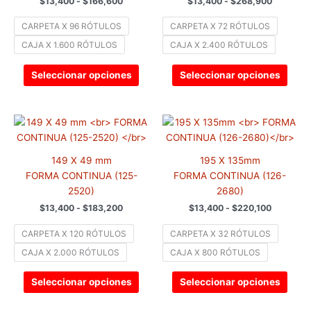
$
13,400
-
$
166,600
$
13,400
-
$
268,900
Las
Las
opciones
opci
CARPETA X 96 RÓTULOS
CARPETA X 72 RÓTULOS
se
se
CAJA X 1.600 RÓTULOS
CAJA X 2.400 RÓTULOS
pueden
pued
elegir
elegir
Seleccionar opciones
Seleccionar opciones
en
en
la
la
página
pági
Rango
Rango
Este
Este
de
de
de
de
producto
prod
precios:
precios:
producto
prod
tiene
tiene
desde
desde
149 X 49 mm
195 X 135mm
$13,400
$13,400
múltiples
múlti
hasta
hasta
FORMA CONTINUA (125-
FORMA CONTINUA (126-
variantes.
varia
$183,200
$220,100
2520)
2680)
Las
Las
$
13,400
-
$
183,200
$
13,400
-
$
220,100
opciones
opci
se
se
CARPETA X 120 RÓTULOS
CARPETA X 32 RÓTULOS
pueden
pued
CAJA X 2.000 RÓTULOS
CAJA X 800 RÓTULOS
elegir
elegir
en
en
Seleccionar opciones
Seleccionar opciones
la
la
página
pági