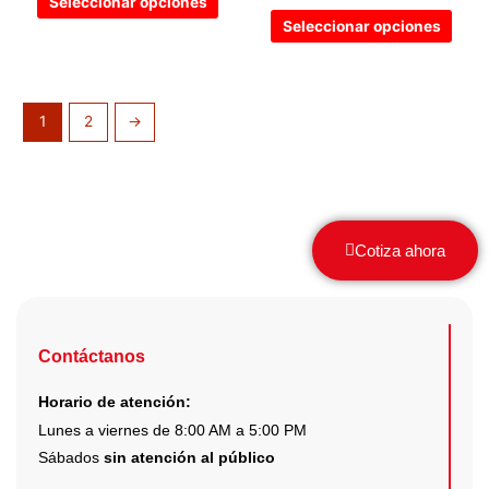
Seleccionar opciones
la
la
Seleccionar opciones
página
pági
de
de
producto
prod
1
2
→
Cotiza ahora
Contáctanos
Horario de atención:
Lunes a viernes de 8:00 AM a 5:00 PM
Sábados
sin atención al público