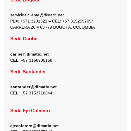
o
g
t
b
d
o
r
t
e
i
k
a
e
n
servicioalcliente@dimatic.net
m
r
PBX: +571 3291322 – CEL: +
57 3152597094
CARRERA 26 # 68 -79 BOGOTÁ, COLOMBIA
Sede Caribe
caribe@dimatic.net
CEL
: +
57 3166905158
Sede Santander
santander@dimatic.net
CEL
: +
57 3153710844
Sede Eje Cafetero
ejecafetero@dimatic.net