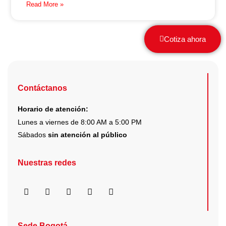
Read More »
Cotiza ahora
Contáctanos
Horario de atención:
Lunes a viernes de 8:00 AM a 5:00 PM
Sábados
sin atención al público
Nuestras redes
F
I
X
Y
L
a
n
-
o
i
c
s
t
u
n
e
t
w
t
k
b
a
i
u
e
Sede Bogotá