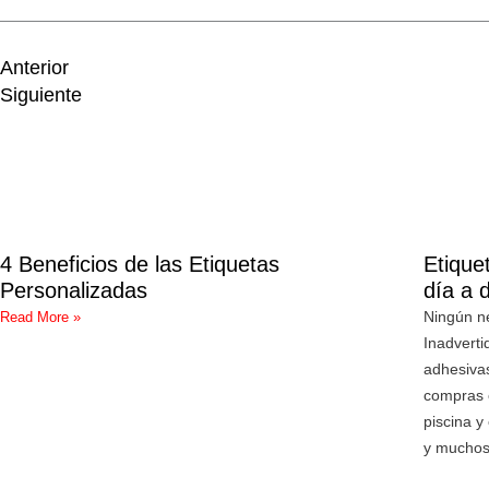
Prev
Next
Anterior
Siguiente
4 Beneficios de las Etiquetas
Etique
Personalizadas
día a 
Ningún ne
Read More »
Inadvert
adhesivas
compras o
piscina y
y muchos 