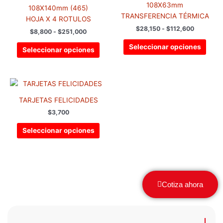
múltiples
múlti
108X63mm
hasta
hasta
108X140mm (465)
variantes.
varia
$251,000
$112,600
TRANSFERENCIA TÉRMICA
HOJA X 4 ROTULOS
Las
Las
$
28,150
-
$
112,600
$
8,800
-
$
251,000
opciones
opci
se
se
Seleccionar opciones
Seleccionar opciones
pueden
pued
elegir
elegir
en
en
Este
la
la
producto
TARJETAS FELICIDADES
página
pági
tiene
de
de
$
3,700
múltiples
producto
prod
variantes.
Seleccionar opciones
Las
opciones
se
pueden
elegir
Cotiza ahora
en
la
página