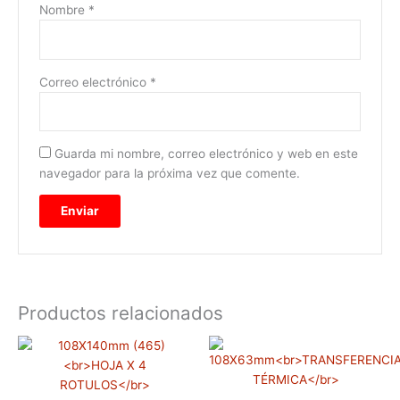
Nombre
*
Correo electrónico
*
Guarda mi nombre, correo electrónico y web en este
navegador para la próxima vez que comente.
Productos relacionados
Rango
Rango
Este
Este
de
de
producto
prod
precios:
precios:
tiene
tiene
desde
desde
$8,800
$28,150