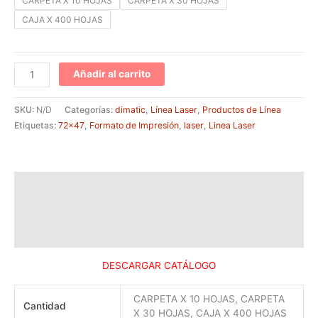
CARPETA X 10 HOJAS
CARPETA X 30 HOJAS
CAJA X 400 HOJAS
Añadir al carrito
SKU:
N/D
Categorías:
dimatic
,
Línea Laser
,
Productos de Línea
Etiquetas:
72x47
,
Formato de Impresión
,
laser
,
Linea Laser
Descripción
Información adicional
Valoraciones (0)
DESCARGAR CATÁLOGO
CARPETA X 10 HOJAS, CARPETA
Cantidad
X 30 HOJAS, CAJA X 400 HOJAS