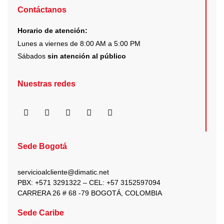
de
Contáctanos
producto
Horario de atención:
Lunes a viernes de 8:00 AM a 5:00 PM
Sábados
sin atención al público
Nuestras redes
F
I
X
Y
L
a
n
-
o
i
c
s
t
u
n
e
t
w
t
k
b
a
i
u
e
Sede Bogotá
o
g
t
b
d
o
r
t
e
i
k
a
e
n
servicioalcliente@dimatic.net
m
r
PBX: +571 3291322 – CEL: +
57 3152597094
CARRERA 26 # 68 -79 BOGOTÁ, COLOMBIA
Sede Caribe