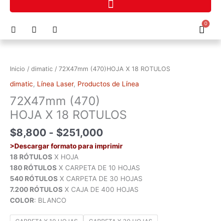
Ir
al
F
I
P
0
contenido
Cart
a
n
h
c
s
o
Rango
72X47mm
e
t
n
de
(470)HOJA
b
a
e
precios:
o
g
-
X
Inicio
/
dimatic
/ 72X47mm (470)HOJA X 18 ROTULOS
o
r
a
desde
18
k
a
l
dimatic
,
Línea Laser
,
Productos de Línea
$8,800
ROTULOS
m
t
hasta
72X47mm (470)
cantidad
$251,000
HOJA X 18 ROTULOS
$
8,800
-
$
251,000
>Descargar formato para imprimir
18 RÓTULOS
X HOJA
180 RÓTULOS
X CARPETA DE 10 HOJAS
540 RÓTULOS
X CARPETA DE 30 HOJAS
7.200 RÓTULOS
X CAJA DE 400 HOJAS
COLOR
: BLANCO