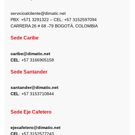
o
g
t
b
d
o
r
t
e
i
k
a
e
n
servicioalcliente@dimatic.net
m
r
PBX: +571 3291322 – CEL: +
57 3152597094
CARRERA 26 # 68 -79 BOGOTÁ, COLOMBIA
Sede Caribe
caribe@dimatic.net
CEL
: +
57 3166905158
Sede Santander
santander@dimatic.net
CEL
: +
57 3153710844
Sede Eje Cafetero
ejecafetero@dimatic.net
CEL
: +
57 3152577243