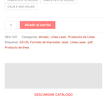
CARPETA X 10 HOJAS
CARPETA X 30 HOJAS
CAJA X 400 HOJAS
Añadir al carrito
SKU:
N/D
Categorías:
dimatic
,
Línea Laser
,
Productos de Línea
Etiquetas:
53x25
,
Formato de Impresión
,
laser
,
Linea Laser
,
pdf
,
Producto de línea
Descripción
Información adicional
Valoraciones (0)
DESCARGAR CATÁLOGO