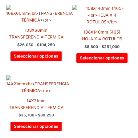
Rango
Rango
Este
Este
de
de
producto
prod
precios:
precios:
tiene
tiene
desde
desde
$26,050
$8,800
múltiples
múlti
108X60mm
hasta
hasta
108X140mm (465)
variantes.
varia
$104,250
$251,000
TRANSFERENCIA TÉRMICA
HOJA X 4 ROTULOS
Las
Las
$
26,050
-
$
104,250
$
8,800
-
$
251,000
opciones
opci
se
se
Seleccionar opciones
Seleccionar opciones
pueden
pued
elegir
elegir
en
en
Rango
Este
de
la
la
producto
precios:
página
pági
tiene
desde
de
de
$35,700
múltiples
14X21mm
hasta
producto
prod
variantes.
$89,250
TRANSFERENCIA TÉRMICA
Las
$
35,700
-
$
89,250
opciones
se
Seleccionar opciones
pueden