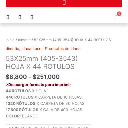
Ir
al
F
I
P
0
contenido
Cart
a
n
h
c
s
o
Rango
53X25mm
e
t
n
de
(405-
b
a
e
precios:
o
g
-
3543)HOJA
Inicio
/
dimatic
/ 53X25mm (405-3543)HOJA X 44 ROTULOS
o
r
a
desde
X
k
a
l
dimatic
,
Línea Laser
,
Productos de Línea
$8,800
44
m
t
hasta
53X25mm (405-3543)
ROTULOS
$251,000
cantidad
HOJA X 44 ROTULOS
$
8,800
-
$
251,000
>Descargar formato para imprimir
44 RÓTULOS
X HOJA
440 RÓTULOS
X CARPETA DE 10 HOJAS
1320 RÓTULOS
X CARPETA DE 30 HOJAS
17.600 RÓTULOS
X CAJA DE 400 HOJAS
COLOR
: BLANCO