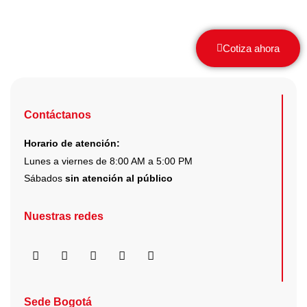
elegir
en
la
Cotiza ahora
página
de
producto
Contáctanos
Horario de atención:
Lunes a viernes de 8:00 AM a 5:00 PM
Sábados
sin atención al público
Nuestras redes
F
I
X
Y
L
a
n
-
o
i
c
s
t
u
n
e
t
w
t
k
b
a
i
u
e
Sede Bogotá