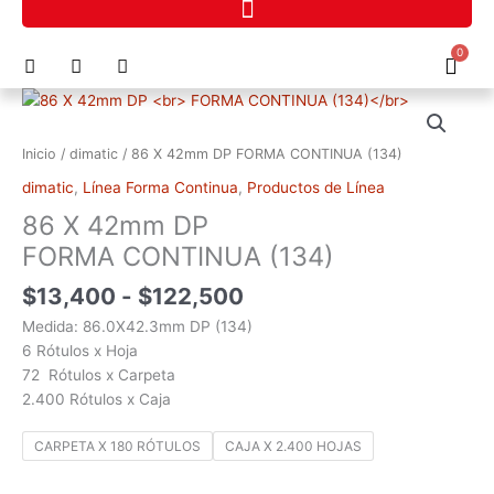
Ir
al
F
I
P
0
contenido
Cart
a
n
h
c
s
o
Rango
86
e
t
n
de
X
b
a
e
precios:
o
g
-
42mm
Inicio
/
dimatic
/ 86 X 42mm DP FORMA CONTINUA (134)
o
r
a
desde
DP
k
a
l
dimatic
,
Línea Forma Continua
,
Productos de Línea
$13,400
FORMA
m
t
hasta
86 X 42mm DP
CONTINUA
$122,500
(134)
FORMA CONTINUA (134)
cantidad
$
13,400
-
$
122,500
Medida: 86.0X42.3mm DP (134)
6 Rótulos x Hoja
72 Rótulos x Carpeta
2.400 Rótulos x Caja
CARPETA X 180 RÓTULOS
CAJA X 2.400 HOJAS