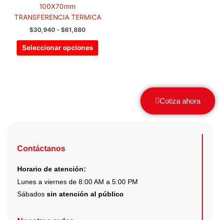
$30,940
múltiples
100X70mm
hasta
variantes.
$61,880
TRANSFERENCIA TERMICA
Las
$
30,940
-
$
61,880
opciones
se
Seleccionar opciones
pueden
elegir
en
la
Cotiza ahora
página
de
producto
Contáctanos
Horario de atención:
Lunes a viernes de 8:00 AM a 5:00 PM
Sábados
sin atención al público