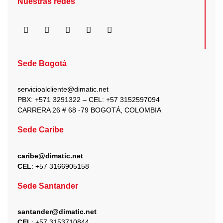
Nuestras redes
F
I
X
Y
L
a
n
-
o
i
c
s
t
u
n
e
t
w
t
k
b
a
i
u
e
Sede Bogotá
o
g
t
b
d
o
r
t
e
i
k
a
e
n
servicioalcliente@dimatic.net
m
r
PBX: +571 3291322 – CEL: +
57 3152597094
CARRERA 26 # 68 -79 BOGOTÁ, COLOMBIA
Sede Caribe
caribe@dimatic.net
CEL
: +
57 3166905158
Sede Santander
santander@dimatic.net
CEL
: +
57 3153710844