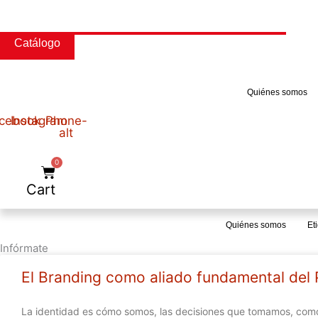
Ir
al
contenido
Catálogo
Quiénes somos
cebook
Instagram
Phone-
alt
0
Cart
Quiénes somos
Et
Infórmate
El Branding como aliado fundamental del
La identidad es cómo somos, las decisiones que tomamos, como 