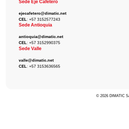
Sede Eje Cafetero
ejecafetero@dimatic.net
CEL
: +
57 3152577243
Sede Antioquia
antioquia@dimatic.net
CEL
: +
57 3152990375
Sede Valle
valle@dimatic.net
CEL
: +
57 3153636565
© 2026 DIMATIC SA
Hey
Hola
, bienvenido a
Dimatic
¿Podemos ayudarle?