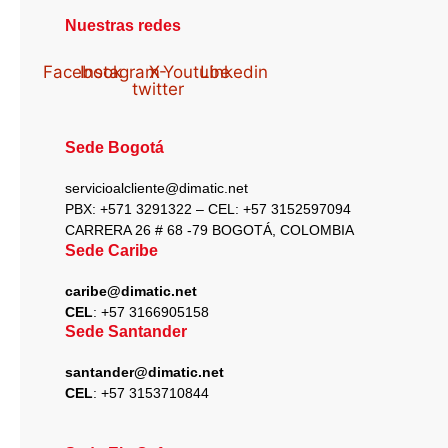
Nuestras redes
Facebook
Instagram
X-
Youtube
Linkedin
twitter
Sede Bogotá
servicioalcliente@dimatic.net
PBX: +571 3291322 – CEL: +
57 3152597094
CARRERA 26 # 68 -79 BOGOTÁ, COLOMBIA
Sede Caribe
caribe@dimatic.net
CEL
: +
57 3166905158
Sede Santander
santander@dimatic.net
CEL
: +
57 3153710844