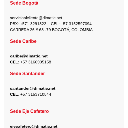
b
a
i
u
e
Sede Bogotá
o
g
t
b
d
o
r
t
e
i
k
a
e
n
servicioalcliente@dimatic.net
m
r
PBX: +571 3291322 – CEL: +
57 3152597094
CARRERA 26 # 68 -79 BOGOTÁ, COLOMBIA
Sede Caribe
caribe@dimatic.net
CEL
: +
57 3166905158
Sede Santander
santander@dimatic.net
CEL
: +
57 3153710844
Sede Eje Cafetero
ejecafetero@dimatic.net