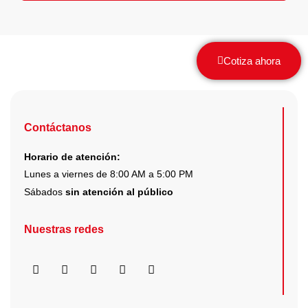
Cotiza ahora
Contáctanos
Horario de atención:
Lunes a viernes de 8:00 AM a 5:00 PM
Sábados
sin atención al público
Nuestras redes
F
I
X
Y
L
a
n
-
o
i
c
s
t
u
n
e
t
w
t
k