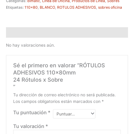
Categorías:
dimatic
,
Línea de Oficina
,
Productos de Línea
,
Sobres
Etiquetas:
110x80
,
BLANCO
,
ROTULOS ADHESIVOS
,
sobres oficina
Valoraciones (0)
No hay valoraciones aún.
Sé el primero en valorar “RÓTULOS
ADHESIVOS 110x80mm
24 Rótulos x Sobre
”
Tu dirección de correo electrónico no será publicada.
Los campos obligatorios están marcados con
*
Tu puntuación
*
Tu valoración
*