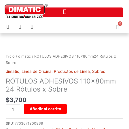
Ir
al
contenido
F
I
P
0
Cart
a
n
h
c
s
o
RÓTULOS
e
t
n
ADHESIVOS
b
a
e
o
g
-
110x80mm24
o
r
a
Rótulos
Inicio
/
dimatic
/ RÓTULOS ADHESIVOS 110x80mm24 Rótulos x
k
a
l
x
m
t
Sobre
Sobre
dimatic
,
Línea de Oficina
,
Productos de Línea
,
Sobres
cantidad
RÓTULOS ADHESIVOS 110x80mm
24 Rótulos x Sobre
$
3,700
Añadir al carrito
SKU:
7703671300969