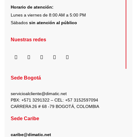
Horario de atención:
Lunes a viernes de 8:00 AM a 5:00 PM
Sábados
sin atención al público
Nuestras redes
F
I
X
Y
L
a
n
-
o
i
c
s
t
u
n
e
t
w
t
k
b
a
i
u
e
Sede Bogotá
o
g
t
b
d
o
r
t
e
i
k
a
e
n
servicioalcliente@dimatic.net
m
r
PBX: +571 3291322 – CEL: +
57 3152597094
CARRERA 26 # 68 -79 BOGOTÁ, COLOMBIA
Sede Caribe
caribe@dimatic.net