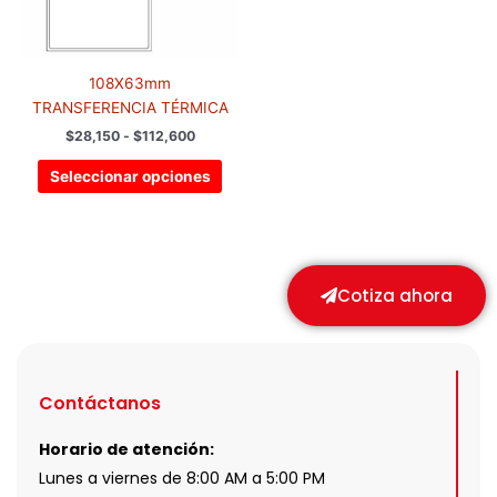
opciones
se
pueden
elegir
108X63mm
en
TRANSFERENCIA TÉRMICA
la
$
28,150
-
$
112,600
página
de
Seleccionar opciones
producto
Cotiza ahora
Contáctanos
Horario de atención:
Lunes a viernes de 8:00 AM a 5:00 PM