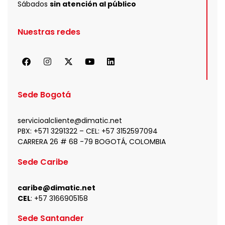
Sábados
sin atención al público
Nuestras redes
F
I
X
Y
L
a
n
-
o
i
c
s
t
u
n
e
t
w
t
k
b
a
i
u
e
Sede Bogotá
o
g
t
b
d
o
r
t
e
i
k
a
e
n
servicioalcliente@dimatic.net
m
r
PBX: +571 3291322 – CEL: +
57 3152597094
CARRERA 26 # 68 -79 BOGOTÁ, COLOMBIA
Sede Caribe
caribe@dimatic.net
CEL
: +
57 3166905158
Sede Santander