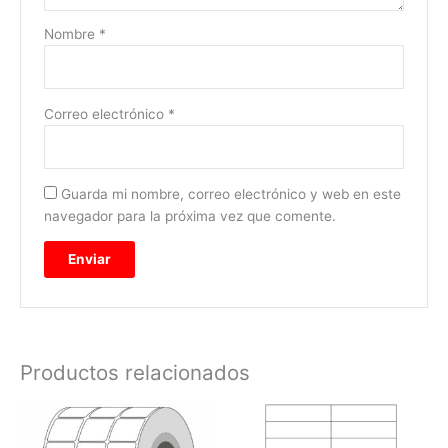
Nombre
*
Correo electrónico
*
Guarda mi nombre, correo electrónico y web en este
navegador para la próxima vez que comente.
Productos relacionados
Rango
Rango
Este
Este
de
de
producto
prod
precios:
precios: