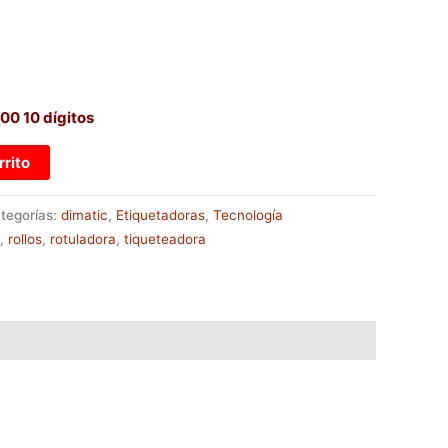
00 10 dígitos
rrito
tegorías:
dimatic
,
Etiquetadoras
,
Tecnología
,
rollos
,
rotuladora
,
tiqueteadora