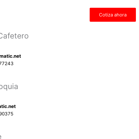
de
producto
Cotiza ahora
Cafetero
matic.net
577243
oquia
tic.net
90375
e