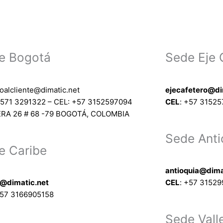
de
producto
e Bogotá
Sede Eje 
ioalcliente@dimatic.net
ejecafetero@di
571 3291322 – CEL: +
57 3152597094
CEL
: +
57 3152
RA 26 # 68 -79 BOGOTÁ, COLOMBIA
Sede Anti
e Caribe
antioquia@dima
e@dimatic.net
CEL
: +
57 31529
57 3166905158
Sede Vall