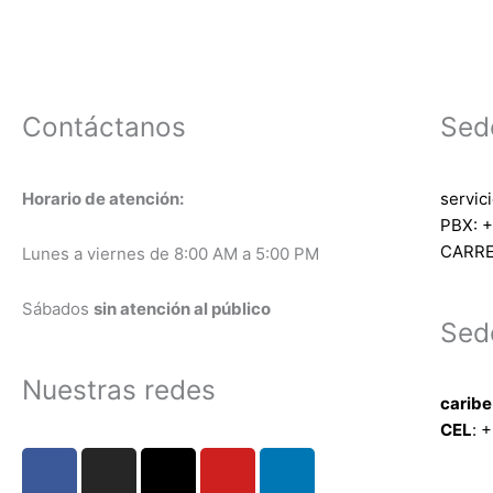
Contáctanos
Sed
Horario de atención:
servic
PBX: +
CARRE
Lunes a viernes de 8:00 AM a 5:00 PM
Sábados
sin atención al público
Sed
Nuestras redes
carib
CEL
: +
F
I
X
Y
L
a
n
-
o
i