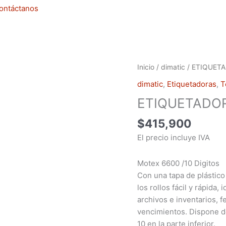
ontáctanos
ETIQUETADORA
Inicio
/
dimatic
/ ETIQUET
MOTEX
dimatic
,
Etiquetadoras
,
T
6600
ETIQUETADOR
10
DIGITOS
$
415,900
cantidad
El precio incluye IVA
Motex 6600 /10 Digitos
Con una tapa de plástico 
los rollos fácil y rápida
archivos e inventarios, 
vencimientos. Dispone de
10 en la parte inferior.