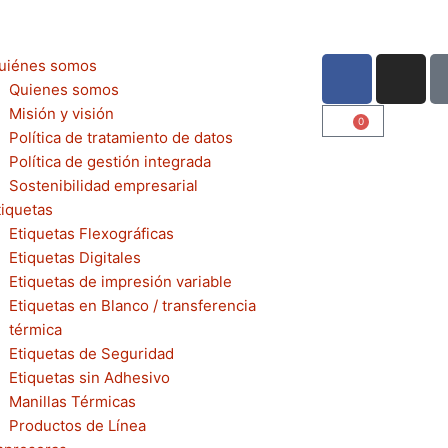
F
I
uiénes somos
a
n
Quienes somos
c
s
Misión y visión
0
Cart
e
t
Política de tratamiento de datos
b
a
Política de gestión integrada
o
g
Sostenibilidad empresarial
tiquetas
o
r
Etiquetas Flexográficas
k
a
Etiquetas Digitales
m
Etiquetas de impresión variable
Etiquetas en Blanco / transferencia
térmica
Etiquetas de Seguridad
Etiquetas sin Adhesivo
Manillas Térmicas
Productos de Línea