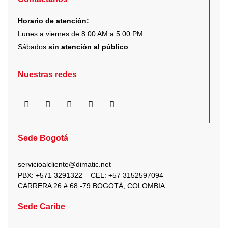
Horario de atención:
Lunes a viernes de 8:00 AM a 5:00 PM
Sábados
sin atención al público
Nuestras redes
F
I
X
Y
L
a
n
-
o
i
c
s
t
u
n
e
t
w
t
k
b
a
i
u
e
Sede Bogotá
o
g
t
b
d
o
r
t
e
i
k
a
e
n
servicioalcliente@dimatic.net
m
r
PBX: +571 3291322 – CEL: +
57 3152597094
CARRERA 26 # 68 -79 BOGOTÁ, COLOMBIA
Sede Caribe