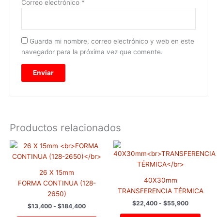
Correo electrónico
*
Guarda mi nombre, correo electrónico y web en este
navegador para la próxima vez que comente.
Productos relacionados
Rango
Rango
Este
Este
de
de
producto
prod
precios:
precios:
tiene
tiene
desde
desde
26 X 15mm
$13,400
$22,400
múltiples
múlti
40X30mm
hasta
hasta
FORMA CONTINUA (128-
variantes.
varia
$184,400
$55,900
TRANSFERENCIA TÉRMICA
2650)
Las
Las
$
22,400
-
$
55,900
$
13,400
-
$
184,400
opciones
opci