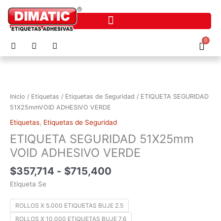
Ir
al
contenido
F
I
P
0
Cart
a
n
h
c
s
o
Rango
ETIQUETA
e
t
n
de
SEGURIDAD
b
a
e
precios:
o
g
-
51X25mmVOID
o
r
a
desde
ADHESIVO
Inicio
/
Etiquetas
/
Etiquetas de Seguridad
/ ETIQUETA SEGURIDAD
k
a
l
$357,714
VERDE
m
t
51X25mmVOID ADHESIVO VERDE
hasta
cantidad
Etiquetas
,
Etiquetas de Seguridad
$715,400
ETIQUETA SEGURIDAD 51X25mm
VOID ADHESIVO VERDE
$
357,714
-
$
715,400
Etiqueta Se
ROLLOS X 5.000 ETIQUETAS BUJE 2.5
ROLLOS X 10.000 ETIQUETAS BUJE 7.6