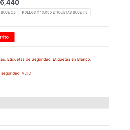
6,440
 BUJE 2.5
ROLLOS X 10.000 ETIQUETAS BUJE 7.6
rrito
tas
,
Etiquetas de Seguridad
,
Etiquetas en Blanco
,
s seguridad
,
VOID