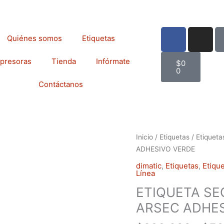
F
I
Quiénes somos
Etiquetas
a
n
c
s
Cart
presoras
Tienda
Infórmate
$
0
e
t
0
b
a
Contáctanos
o
g
o
r
k
a
m
ETIQUETA
Inicio
/
Etiquetas
/
Etiqueta
SEGURIDAD
ADHESIVO VERDE
46X17mmARSEC
dimatic
,
Etiquetas
,
Etiqu
ADHESIVO
Línea
VERDE
ETIQUETA SE
cantidad
ARSEC ADHES