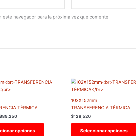
n este navegador para la próxima vez que comente.
Rango
Este
de
producto
precios:
tiene
desde
102X152mm
$35,700
múltiples
hasta
RENCIA TÉRMICA
TRANSFERENCIA TÉRMICA
variantes.
$89,250
$
89,250
$
128,520
Las
opciones
cionar opciones
Seleccionar opciones
se