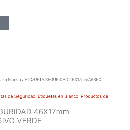
P
h
o
n
e
-
a
l
t
Rango
s en Blanco
/ ETIQUETA SEGURIDAD 46X17mmARSEC
de
precios:
etas de Seguridad
,
Etiquetas en Blanco
,
Productos de
desde
$283,200
GURIDAD 46X17mm
hasta
IVO VERDE
$566,440