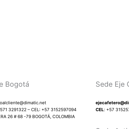
e Bogotá
Sede Eje 
ioalcliente@dimatic.net
ejecafetero@di
571 3291322 – CEL: +
57 3152597094
CEL
: +
57 3152
RA 26 # 68 -79 BOGOTÁ, COLOMBIA