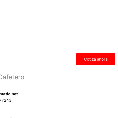
Cotiza ahora
Cafetero
matic.net
577243