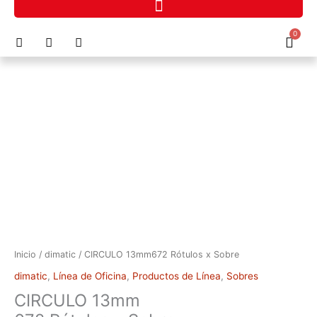
Ir
al
F
I
P
0
contenido
Cart
a
n
h
c
s
o
CIRCULO
e
t
n
13mm672
b
a
e
o
g
-
Rótulos
o
r
a
x
k
a
l
Sobre
m
t
cantidad
Inicio
/
dimatic
/ CIRCULO 13mm672 Rótulos x Sobre
dimatic
,
Línea de Oficina
,
Productos de Línea
,
Sobres
CIRCULO 13mm