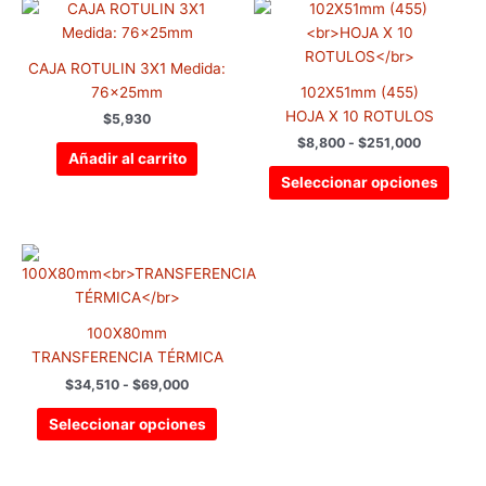
Rango
Este
de
prod
precios:
tiene
desde
CAJA ROTULIN 3X1 Medida:
$8,800
múlti
hasta
76x25mm
102X51mm (455)
varia
$251,000
HOJA X 10 ROTULOS
$
5,930
Las
$
8,800
-
$
251,000
opci
Añadir al carrito
se
Seleccionar opciones
pued
elegir
en
Rango
Este
de
la
producto
precios:
pági
tiene
desde
de
$34,510
múltiples
100X80mm
hasta
prod
variantes.
$69,000
TRANSFERENCIA TÉRMICA
Las
$
34,510
-
$
69,000
opciones
se
Seleccionar opciones
pueden
elegir