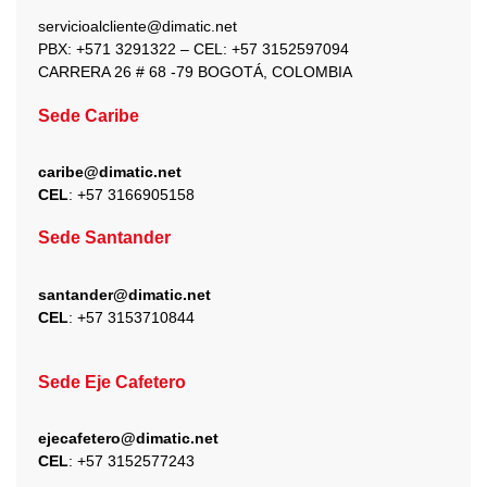
k
a
e
n
servicioalcliente@dimatic.net
m
r
PBX: +571 3291322 – CEL: +
57 3152597094
CARRERA 26 # 68 -79 BOGOTÁ, COLOMBIA
Sede Caribe
caribe@dimatic.net
CEL
: +
57 3166905158
Sede Santander
santander@dimatic.net
CEL
: +
57 3153710844
Sede Eje Cafetero
ejecafetero@dimatic.net
CEL
: +
57 3152577243