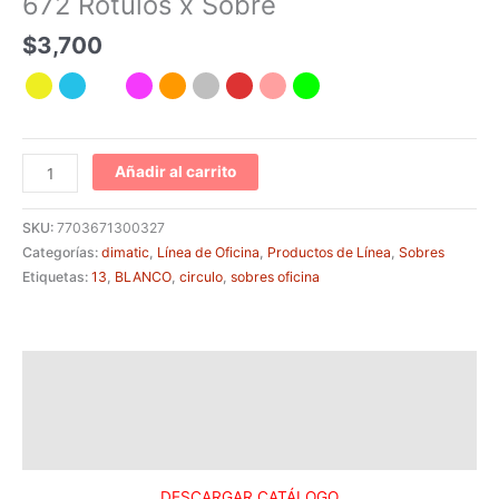
672 Rótulos x Sobre
$
3,700
Añadir al carrito
SKU:
7703671300327
Categorías:
dimatic
,
Línea de Oficina
,
Productos de Línea
,
Sobres
Etiquetas:
13
,
BLANCO
,
circulo
,
sobres oficina
Descripción
Información adicional
Valoraciones (0)
DESCARGAR CATÁLOGO