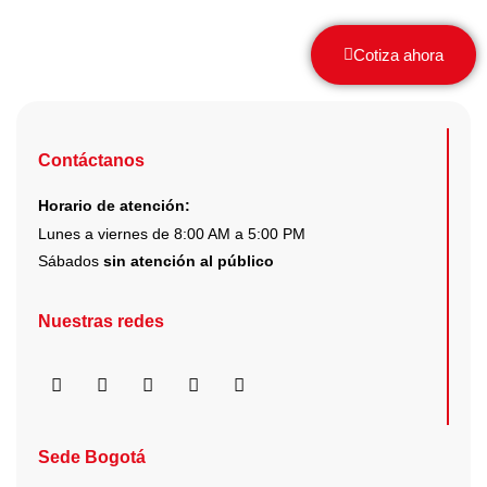
en
la
Cotiza ahora
página
de
producto
Contáctanos
Horario de atención:
Lunes a viernes de 8:00 AM a 5:00 PM
Sábados
sin atención al público
Nuestras redes
F
I
X
Y
L
a
n
-
o
i
c
s
t
u
n
e
t
w
t
k
b
a
i
u
e
Sede Bogotá
o
g
t
b
d
o
r
t
e
i