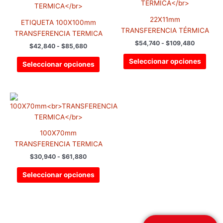
tiene
tiene
desde
desde
$42,840
$54,740
múltiples
múlti
22X11mm
hasta
hasta
ETIQUETA 100X100mm
variantes.
varia
$85,680
$109,480
TRANSFERENCIA TÉRMICA
TRANSFERENCIA TERMICA
Las
Las
$
54,740
-
$
109,480
$
42,840
-
$
85,680
opciones
opci
se
se
Seleccionar opciones
Seleccionar opciones
pueden
pued
elegir
elegir
en
en
Rango
Este
de
la
la
producto
precios:
página
pági
tiene
desde
de
de
$30,940
múltiples
100X70mm
hasta
producto
prod
variantes.
$61,880
TRANSFERENCIA TERMICA
Las
$
30,940
-
$
61,880
opciones
se
Seleccionar opciones
pueden
elegir
en
la