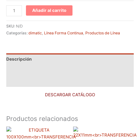
Añadir al carrito
SKU:
N/D
Categorías:
dimatic
,
Línea Forma Continua
,
Productos de Línea
Descripción
Información adicional
Valoraciones (0)
DESCARGAR CATÁLOGO
Productos relacionados
Rango
Rango
Este
Este
de
de
producto
prod
precios:
precios: