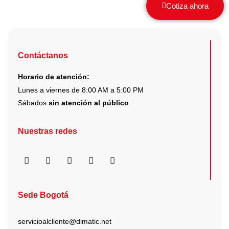
Cotiza ahora
página
de
producto
Contáctanos
Horario de atención:
Lunes a viernes de 8:00 AM a 5:00 PM
Sábados
sin atención al público
Nuestras redes
F
I
X
Y
L
a
n
-
o
i
c
s
t
u
n
e
t
w
t
k
b
a
i
u
e
Sede Bogotá
o
g
t
b
d
o
r
t
e
i
k
a
e
n
servicioalcliente@dimatic.net
m
r