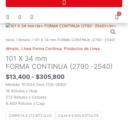
Ir
al
F
I
P
0
contenido
Cart
a
n
h
c
s
o
Rango
101
e
t
n
de
X
b
a
e
precios:
o
g
-
34
Inicio
/
dimatic
/ 101 X 34 mm FORMA CONTINUA (2790 -2540)
o
r
a
desde
mm
k
a
l
dimatic
,
Línea Forma Continua
,
Productos de Línea
$13,400
FORMA
m
t
hasta
101 X 34 mm
CONTINUA
$305,800
(2790
FORMA CONTINUA (2790 -2540)
-2540)
$
13,400
-
$
305,800
cantidad
Medida: 101X34.1mm (126-2680)
16 Rótulos x Hoja
272 Rótulos x Carpeta
6.400 Rótulos x Caja
CARPETA X 272 RÓTULOS
CAJA X 6.400 RÓTULOS