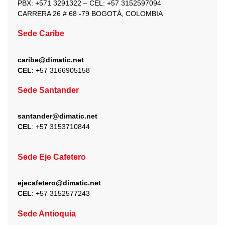
PBX: +571 3291322 – CEL: +
57 3152597094
CARRERA 26 # 68 -79 BOGOTÁ, COLOMBIA
Sede Caribe
caribe@dimatic.net
CEL
: +
57 3166905158
Sede Santander
santander@dimatic.net
CEL
: +
57 3153710844
Sede Eje Cafetero
ejecafetero@dimatic.net
CEL
: +
57 3152577243
Sede Antioquia