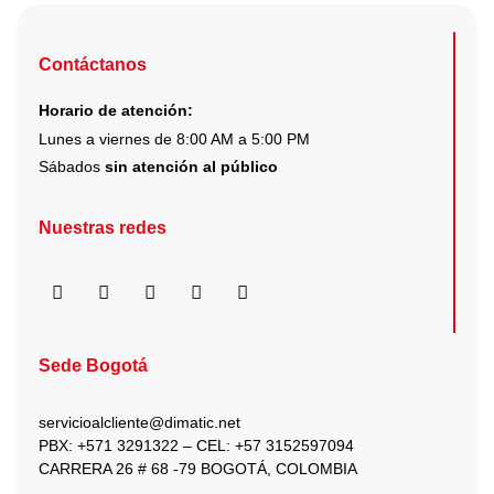
producto
Contáctanos
Horario de atención:
Lunes a viernes de 8:00 AM a 5:00 PM
Sábados
sin atención al público
Nuestras redes
F
I
X
Y
L
a
n
-
o
i
c
s
t
u
n
e
t
w
t
k
b
a
i
u
e
Sede Bogotá
o
g
t
b
d
o
r
t
e
i
k
a
e
n
servicioalcliente@dimatic.net
m
r
PBX: +571 3291322 – CEL: +
57 3152597094
CARRERA 26 # 68 -79 BOGOTÁ, COLOMBIA