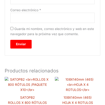
Correo electrónico
*
Guarda mi nombre, correo electrónico y web en este
navegador para la próxima vez que comente.
Productos relacionados
Rango
Este
Este
de
producto
prod
precios:
tiene
tiene
desde
$8,800
múltiples
múlti
hasta
SATOPB2
108X140mm (465)
variantes.
varia
$251,000
ROLLOS X 800 RÓTULOS
HOJA X 4 ROTULOS
Las
Las