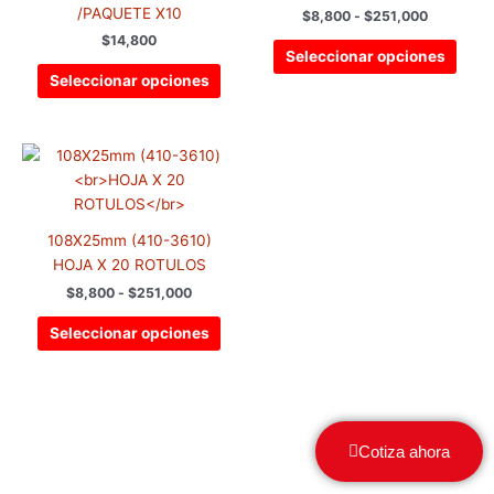
/PAQUETE X10
$
8,800
-
$
251,000
opciones
opci
$
14,800
se
se
Seleccionar opciones
pueden
pued
Seleccionar opciones
elegir
elegir
en
en
la
la
Rango
Este
de
página
pági
producto
precios:
de
de
tiene
desde
producto
prod
$8,800
múltiples
hasta
108X25mm (410-3610)
variantes.
$251,000
HOJA X 20 ROTULOS
Las
$
8,800
-
$
251,000
opciones
se
Seleccionar opciones
pueden
elegir
en
la
página
Cotiza ahora
de