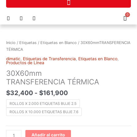
Ir
al
F
I
P
0
contenido
Cart
a
n
h
c
s
o
Rango
30X60mmTRANSFERENCIA
e
t
n
de
TÉRMICA
b
a
e
precios:
o
g
-
cantidad
Inicio
/
Etiquetas
/
Etiquetas en Blanco
/ 30X60mmTRANSFERENCIA
o
r
a
desde
TÉRMICA
k
a
l
$32,400
m
t
dimatic
,
Etiquetas de Transferencia
,
Etiquetas en Blanco
,
hasta
Productos de Línea
$161,900
30X60mm
TRANSFERENCIA TÉRMICA
$
32,400
-
$
161,900
ROLLOS X 2.000 ETIQUETAS BUJE 2.5
ROLLOS X 10.000 ETIQUETAS BUJE 7.6
Añadir al carrito