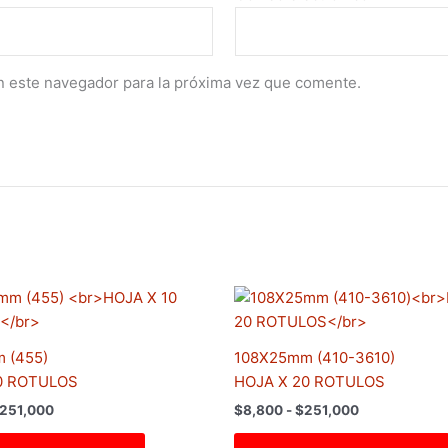
n este navegador para la próxima vez que comente.
Rango
Rango
Este
de
de
producto
precios:
precios:
tiene
desde
desde
 (455)
108X25mm (410-3610)
$8,800
$8,800
múltiples
hasta
hasta
0 ROTULOS
HOJA X 20 ROTULOS
variantes.
$251,000
$251,000
251,000
$
8,800
-
$
251,000
Las
opciones