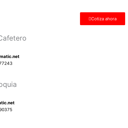
Cotiza ahora
Cafetero
matic.net
577243
oquia
tic.net
90375