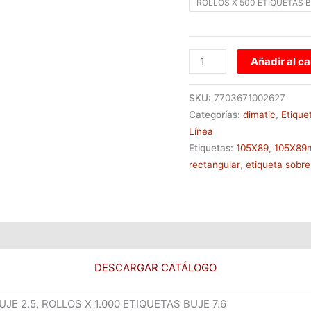
ROLLOS X 500 ETIQUETAS B
Añadir al ca
SKU:
7703671002627
Categorías:
dimatic
,
Etique
Línea
Etiquetas:
105X89
,
105X8
rectangular
,
etiqueta sobre
 (0)
DESCARGAR CATÁLOGO
JE 2.5, ROLLOS X 1.000 ETIQUETAS BUJE 7.6