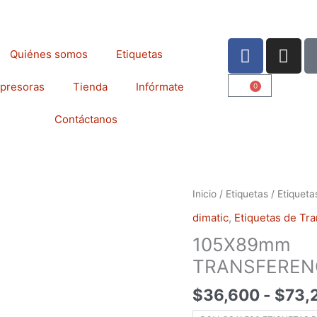
F
I
Quiénes somos
Etiquetas
a
n
c
s
presoras
Tienda
Infórmate
0
Cart
e
t
b
a
Contáctanos
o
g
o
r
k
a
m
105X89mmTRANSFEREN
Inicio
/
Etiquetas
/
Etiqueta
TÉRMICA
dimatic
,
Etiquetas de Tra
cantidad
105X89mm
TRANSFEREN
$
36,600
-
$
73,