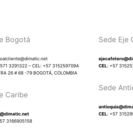
e Bogotá
Sede Eje 
ioalcliente@dimatic.net
ejecafetero@di
571 3291322 – CEL: +
57 3152597094
CEL
: +
57 3152
RA 26 # 68 -79 BOGOTÁ, COLOMBIA
Sede Anti
e Caribe
antioquia@dima
e@dimatic.net
CEL
: +
57 31529
57 3166905158