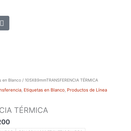
P
h
o
n
e
-
a
l
t
Rango
CIA
s en Blanco
/ 105X89mmTRANSFERENCIA TÉRMICA
de
nsferencia
,
Etiquetas en Blanco
,
Productos de Línea
precios:
desde
$36,600
CIA TÉRMICA
hasta
200
$73,200