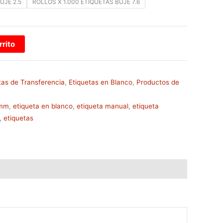
UJE 2.5
ROLLOS X 1.000 ETIQUETAS BUJE 7.6
rrito
tas de Transferencia
,
Etiquetas en Blanco
,
Productos de
9mm
,
etiqueta en blanco
,
etiqueta manual
,
etiqueta
,
etiquetas