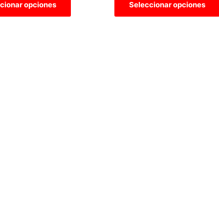
cionar opciones
Seleccionar opciones
se
pueden
elegir
en
la
página
de
producto