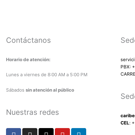
Contáctanos
Sed
Horario de atención:
servic
PBX: +
CARRE
Lunes a viernes de 8:00 AM a 5:00 PM
Sábados
sin atención al público
Sed
Nuestras redes
carib
CEL
: +
F
I
X
Y
L