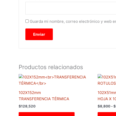
Guarda mi nombre, correo electrónico y web e
Productos relacionados
Este
producto
tiene
102X152mm
102X51mm
múltiples
TRANSFERENCIA TÉRMICA
HOJA X 1
variantes.
$
128,520
$
8,800
-
$
Las
opciones