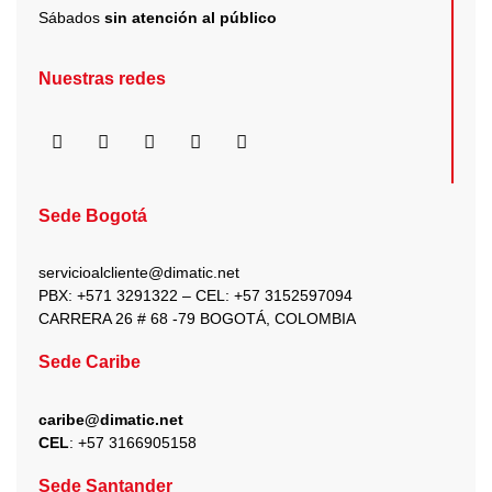
Sábados
sin atención al público
Nuestras redes
F
I
X
Y
L
a
n
-
o
i
c
s
t
u
n
e
t
w
t
k
b
a
i
u
e
Sede Bogotá
o
g
t
b
d
o
r
t
e
i
k
a
e
n
servicioalcliente@dimatic.net
m
r
PBX: +571 3291322 – CEL: +
57 3152597094
CARRERA 26 # 68 -79 BOGOTÁ, COLOMBIA
Sede Caribe
caribe@dimatic.net
CEL
: +
57 3166905158
Sede Santander