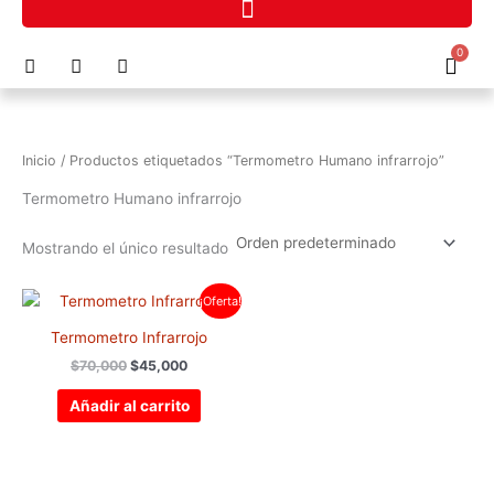
Ir
al
F
I
P
0
contenido
Cart
a
n
h
c
s
o
e
t
n
b
a
e
o
g
-
Inicio
/ Productos etiquetados “Termometro Humano infrarrojo”
o
r
a
k
a
l
Termometro Humano infrarrojo
m
t
Mostrando el único resultado
El
El
¡Oferta!
precio
precio
original
actual
Termometro Infrarrojo
era:
es:
$
70,000
$
45,000
$70,000.
$45,000.
Añadir al carrito