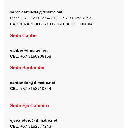
o
r
t
e
i
k
a
e
n
servicioalcliente@dimatic.net
m
r
PBX: +571 3291322 – CEL: +
57 3152597094
CARRERA 26 # 68 -79 BOGOTÁ, COLOMBIA
Sede Caribe
caribe@dimatic.net
CEL
: +
57 3166905158
Sede Santander
santander@dimatic.net
CEL
: +
57 3153710844
Sede Eje Cafetero
ejecafetero@dimatic.net
CEL
: +
57 3152577243