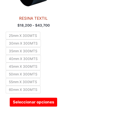
se
pueden
elegir
RESINA TEXTIL
en
$
18,200
-
$
43,700
la
página
25mm X 300MTS
de
30mm X 300MTS
producto
35mm X 300MTS
40mm X 300MTS
45mm X 300MTS
50mm X 300MTS
55mm X 300MTS
60mm X 300MTS
Seleccionar opciones