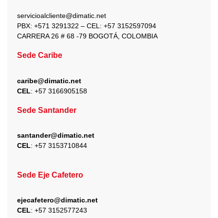
o
r
t
e
i
k
a
e
n
servicioalcliente@dimatic.net
m
r
PBX: +571 3291322 – CEL: +
57 3152597094
CARRERA 26 # 68 -79 BOGOTÁ, COLOMBIA
Sede Caribe
caribe@dimatic.net
CEL
: +
57 3166905158
Sede Santander
santander@dimatic.net
CEL
: +
57 3153710844
Sede Eje Cafetero
ejecafetero@dimatic.net
CEL
: +
57 3152577243