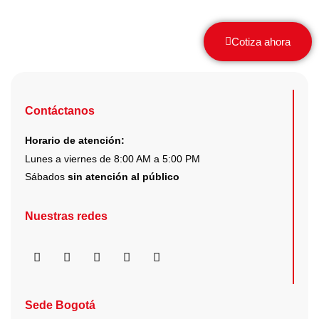
Cotiza ahora
Contáctanos
Horario de atención:
Lunes a viernes de 8:00 AM a 5:00 PM
Sábados
sin atención al público
Nuestras redes
F
I
X
Y
L
a
n
-
o
i
c
s
t
u
n
e
t
w
t
k
b
a
i
u
e
Sede Bogotá
o
g
t
b
d