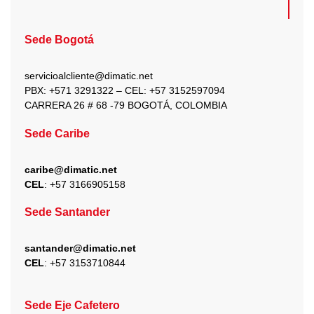
c
s
t
u
n
e
t
w
t
k
b
a
i
u
e
Sede Bogotá
o
g
t
b
d
o
r
t
e
i
k
a
e
n
servicioalcliente@dimatic.net
m
r
PBX: +571 3291322 – CEL: +
57 3152597094
CARRERA 26 # 68 -79 BOGOTÁ, COLOMBIA
Sede Caribe
caribe@dimatic.net
CEL
: +
57 3166905158
Sede Santander
santander@dimatic.net
CEL
: +
57 3153710844
Sede Eje Cafetero