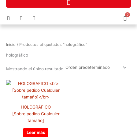
Ir
al
F
I
P
0
contenido
Cart
a
n
h
c
s
o
e
t
n
b
a
e
o
g
-
Inicio
/ Productos etiquetados “holográfico”
o
r
a
k
a
l
holográfico
m
t
Mostrando el único resultado
HOLOGRÁFICO
[Sobre pedido Cualquier
tamaño]
Leer más