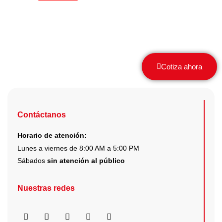
Cotiza ahora
Contáctanos
Horario de atención:
Lunes a viernes de 8:00 AM a 5:00 PM
Sábados
sin atención al público
Nuestras redes
F
I
X
Y
L
a
n
-
o
i