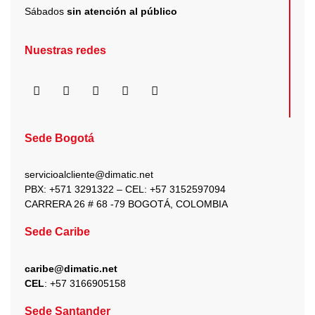
Sábados
sin atención al público
Nuestras redes
F
I
X
Y
L
a
n
-
o
i
c
s
t
u
n
e
t
w
t
k
b
a
i
u
e
Sede Bogotá
o
g
t
b
d
o
r
t
e
i
k
a
e
n
servicioalcliente@dimatic.net
m
r
PBX: +571 3291322 – CEL: +
57 3152597094
CARRERA 26 # 68 -79 BOGOTÁ, COLOMBIA
Sede Caribe
caribe@dimatic.net
CEL
: +
57 3166905158
Sede Santander