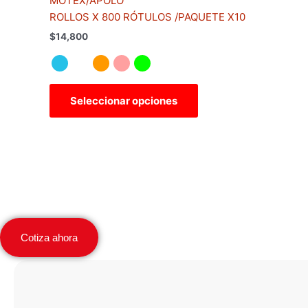
MOTEX/APOLO
múltiples
ROLLOS X 800 RÓTULOS /PAQUETE X10
variantes.
$
14,800
Las
opciones
se
pueden
Seleccionar opciones
elegir
en
la
página
de
producto
Cotiza ahora