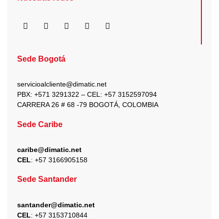
F
I
X
Y
L
a
n
-
o
i
c
s
t
u
n
e
t
w
t
k
b
a
i
u
e
Sede Bogotá
o
g
t
b
d
o
r
t
e
i
k
a
e
n
servicioalcliente@dimatic.net
m
r
PBX: +571 3291322 – CEL: +
57 3152597094
CARRERA 26 # 68 -79 BOGOTÁ, COLOMBIA
Sede Caribe
caribe@dimatic.net
CEL
: +
57 3166905158
Sede Santander
santander@dimatic.net
CEL
: +
57 3153710844