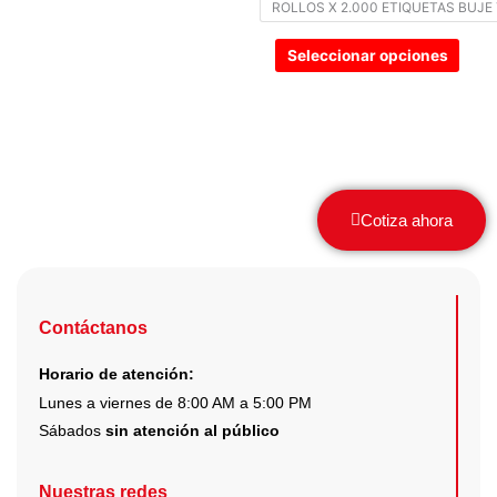
ROLLOS X 2.000 ETIQUETAS BUJE 
elegir
en
Seleccionar opciones
la
pági
de
prod
Cotiza ahora
Contáctanos
Horario de atención:
Lunes a viernes de 8:00 AM a 5:00 PM
Sábados
sin atención al público
Nuestras redes