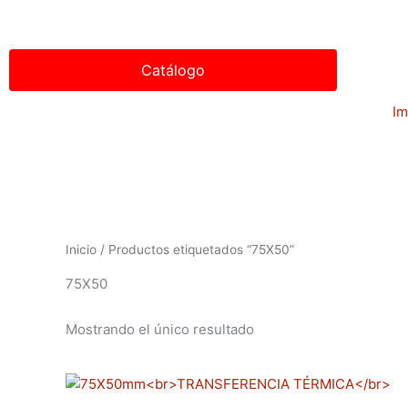
Ir
al
contenido
Catálogo
Im
Inicio
/ Productos etiquetados “75X50”
75X50
Mostrando el único resultado
Rango
Este
de
producto