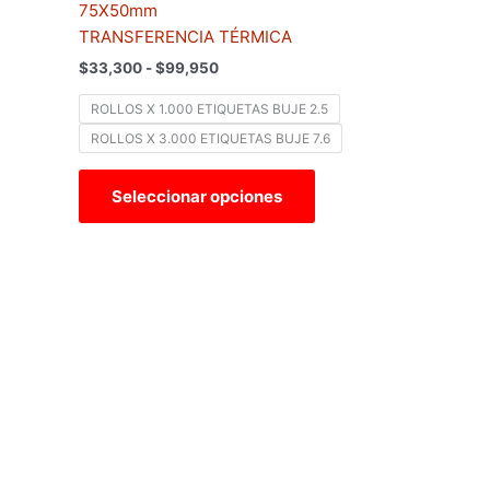
precios:
75X50mm
tiene
desde
TRANSFERENCIA TÉRMICA
$33,300
múltiples
hasta
$
33,300
-
$
99,950
variantes.
$99,950
Las
ROLLOS X 1.000 ETIQUETAS BUJE 2.5
opciones
ROLLOS X 3.000 ETIQUETAS BUJE 7.6
se
pueden
Seleccionar opciones
elegir
en
la
página
de
producto