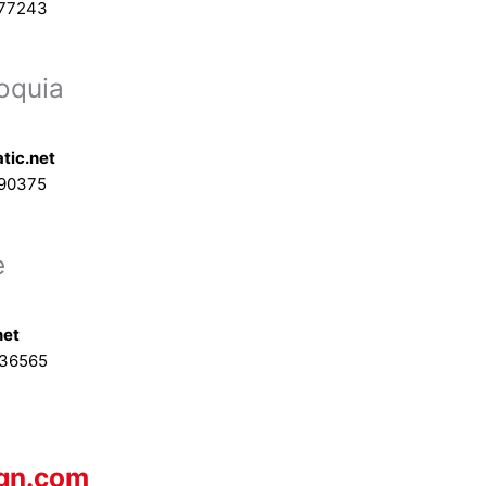
577243
oquia
tic.net
90375
e
net
636565
ign.com