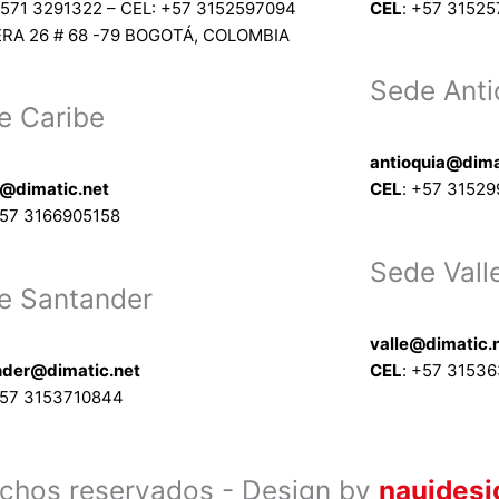
571 3291322 – CEL: +
57 3152597094
CEL
: +
57 3152
RA 26 # 68 -79 BOGOTÁ, COLOMBIA
Sede Anti
e Caribe
antioquia@dima
e@dimatic.net
CEL
: +
57 31529
57 3166905158
Sede Vall
e Santander
valle@dimatic.
nder@dimatic.net
CEL
: +
57 3153
57 3153710844
chos reservados - Design by
naujdes