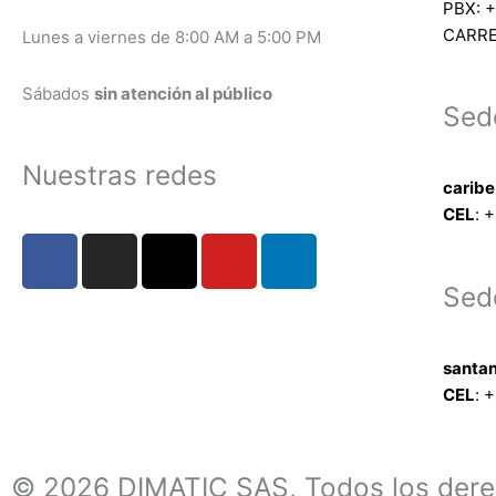
PBX: +
CARRE
Lunes a viernes de 8:00 AM a 5:00 PM
Sábados
sin atención al público
Sed
Nuestras redes
carib
CEL
: +
F
I
X
Y
L
a
n
-
o
i
Sed
c
s
t
u
n
e
t
w
t
k
b
a
i
u
e
santa
o
g
t
b
d
CEL
: +
o
r
t
e
i
k
a
e
n
m
r
© 2026 DIMATIC SAS, Todos los dere