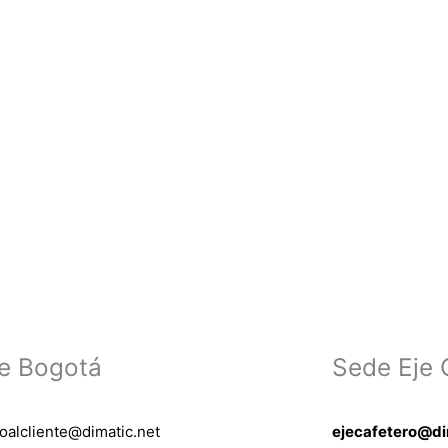
e Bogotá
Sede Eje 
ioalcliente@dimatic.net
ejecafetero@di