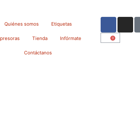
F
I
Quiénes somos
Etiquetas
a
n
c
s
presoras
Tienda
Infórmate
0
Cart
e
t
b
a
Contáctanos
o
g
o
r
k
a
m