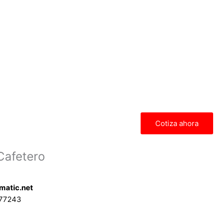
Cotiza ahora
Cafetero
matic.net
577243