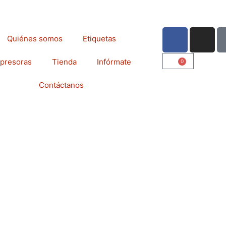
F
I
Quiénes somos
Etiquetas
a
n
c
s
presoras
Tienda
Infórmate
0
Cart
e
t
b
a
Contáctanos
o
g
o
r
k
a
m