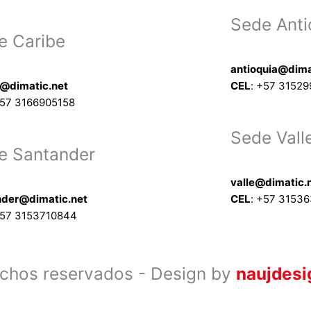
Sede Anti
e Caribe
antioquia@dima
e@dimatic.net
CEL
: +
57 31529
57 3166905158
Sede Vall
e Santander
valle@dimatic.
nder@dimatic.net
CEL
: +
57 3153
57 3153710844
chos reservados - Design by
naujdes