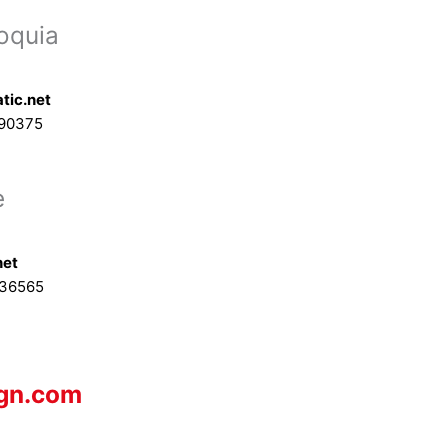
oquia
tic.net
90375
e
net
636565
ign.com