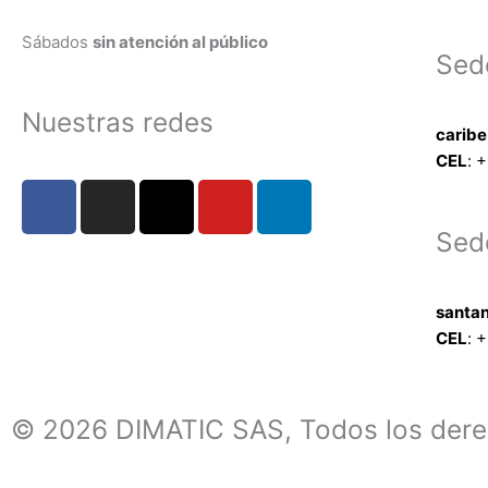
Sábados
sin atención al público
Sed
Nuestras redes
carib
CEL
: +
F
I
X
Y
L
a
n
-
o
i
Sed
c
s
t
u
n
e
t
w
t
k
b
a
i
u
e
santa
o
g
t
b
d
CEL
: +
o
r
t
e
i
k
a
e
n
m
r
© 2026 DIMATIC SAS, Todos los dere