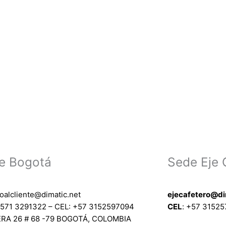
e Bogotá
Sede Eje 
ioalcliente@dimatic.net
ejecafetero@di
571 3291322 – CEL: +
57 3152597094
CEL
: +
57 3152
RA 26 # 68 -79 BOGOTÁ, COLOMBIA