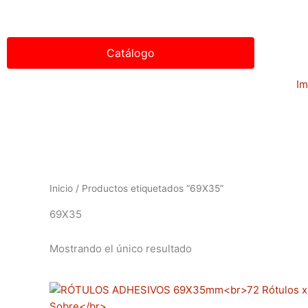
Ir
al
contenido
Catálogo
Im
Inicio
/ Productos etiquetados “69X35”
69X35
Mostrando el único resultado