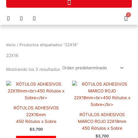
Ir
al
F
I
P
0
contenido
Cart
a
n
h
c
s
o
e
t
n
b
a
e
o
g
-
Inicio
/ Productos etiquetados “22X16”
o
r
a
k
a
l
22X16
m
t
Mostrando los 3 resultados
RÓTULOS ADHESIVOS
22X16mm
RÓTULOS ADHESIVOS
450 Rótulos x Sobre
MARCO ROJO 22X18mm
450 Rótulos x Sobre
$
3,700
$
3,700