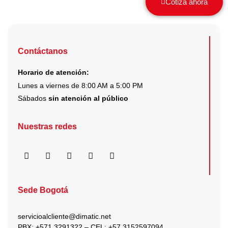
Cotiza ahora
Contáctanos
Horario de atención:
Lunes a viernes de 8:00 AM a 5:00 PM
Sábados
sin atención al público
Nuestras redes
F
I
X
Y
L
a
n
-
o
i
c
s
t
u
n
e
t
w
t
k
b
a
i
u
e
Sede Bogotá
o
g
t
b
d
o
r
t
e
i
k
a
e
n
servicioalcliente@dimatic.net
m
r
PBX: +571 3291322 – CEL: +
57 3152597094