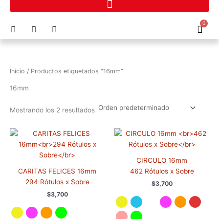
Ir
al
F
I
P
0
contenido
Cart
a
n
h
c
s
o
e
t
n
b
a
e
o
g
-
Inicio
/ Productos etiquetados “16mm”
o
r
a
k
a
l
16mm
m
t
Mostrando los 2 resultados
Este
Este
producto
prod
tiene
tiene
CIRCULO 16mm
múltiples
múlti
CARITAS FELICES 16mm
462 Rótulos x Sobre
variantes.
varia
294 Rótulos x Sobre
$
3,700
Las
Las
$
3,700
opciones
opci
se
se
pueden
pued