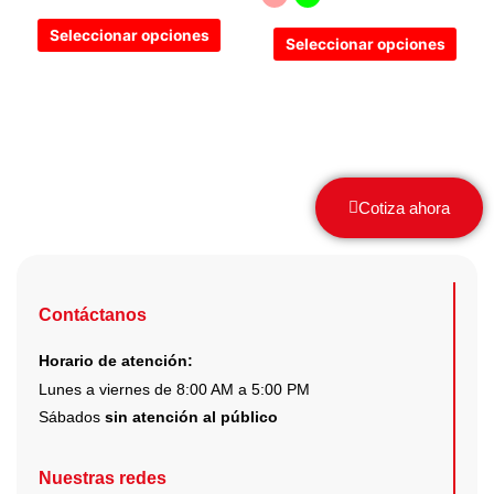
elegir
elegir
Seleccionar opciones
Seleccionar opciones
en
en
la
la
página
pági
de
de
producto
prod
Cotiza ahora
Contáctanos
Horario de atención:
Lunes a viernes de 8:00 AM a 5:00 PM
Sábados
sin atención al público
Nuestras redes