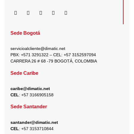
F
I
X
Y
L
a
n
-
o
i
c
s
t
u
n
e
t
w
t
k
b
a
i
u
e
Sede Bogotá
o
g
t
b
d
o
r
t
e
i
k
a
e
n
servicioalcliente@dimatic.net
m
r
PBX: +571 3291322 – CEL: +
57 3152597094
CARRERA 26 # 68 -79 BOGOTÁ, COLOMBIA
Sede Caribe
caribe@dimatic.net
CEL
: +
57 3166905158
Sede Santander
santander@dimatic.net
CEL
: +
57 3153710844