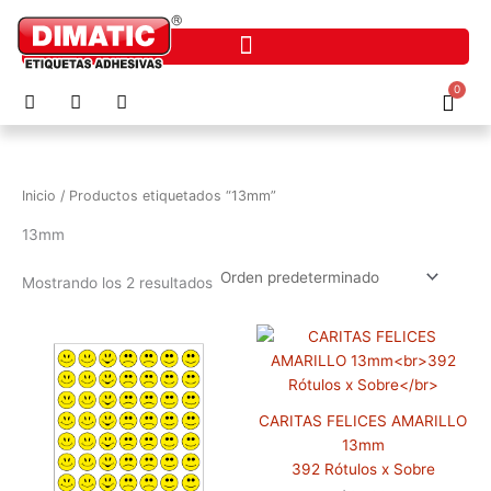
Ir
al
contenido
F
I
P
0
Cart
a
n
h
c
s
o
e
t
n
b
a
e
o
g
-
Inicio
/ Productos etiquetados “13mm”
o
r
a
k
a
l
13mm
m
t
Mostrando los 2 resultados
CARITAS FELICES AMARILLO
13mm
392 Rótulos x Sobre