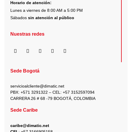
Horario de atención:
Lunes a viernes de 8:00 AM a 5:00 PM
Sábados
sin atención al público
Nuestras redes
F
I
X
Y
L
a
n
-
o
i
c
s
t
u
n
e
t
w
t
k
b
a
i
u
e
Sede Bogotá
o
g
t
b
d
o
r
t
e
i
k
a
e
n
servicioalcliente@dimatic.net
m
r
PBX: +571 3291322 – CEL: +
57 3152597094
CARRERA 26 # 68 -79 BOGOTÁ, COLOMBIA
Sede Caribe
caribe@dimatic.net
CEL
: +
57 3166905158