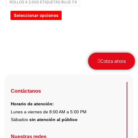
ROLLOS X 2.000 ETIQUETAS BUJE 7.6
elegir
en
Seleccionar opciones
la
página
de
producto
Cotiza ahora
Contáctanos
Horario de atención:
Lunes a viernes de 8:00 AM a 5:00 PM
Sábados
sin atención al público
Nuestras redes