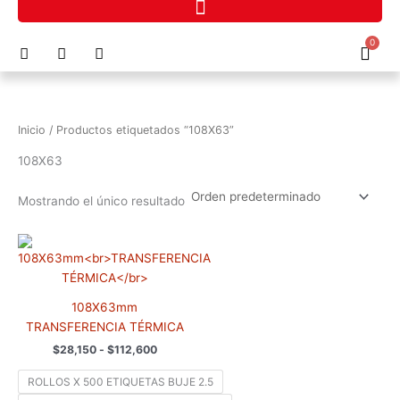
Ir
al
F
I
P
0
contenido
Cart
a
n
h
c
s
o
e
t
n
b
a
e
o
g
-
Inicio
/ Productos etiquetados “108X63”
o
r
a
k
a
l
108X63
m
t
Mostrando el único resultado
Rango
Este
de
producto
precios:
tiene
desde
$28,150
múltiples
108X63mm
hasta
variantes.
$112,600
TRANSFERENCIA TÉRMICA
Las
$
28,150
-
$
112,600
opciones
se
ROLLOS X 500 ETIQUETAS BUJE 2.5
pueden