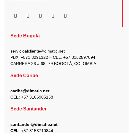
F
I
X
Y
L
a
n
-
o
i
c
s
t
u
n
e
t
w
t
k
b
a
i
u
e
Sede Bogotá
o
g
t
b
d
o
r
t
e
i
k
a
e
n
servicioalcliente@dimatic.net
m
r
PBX: +571 3291322 – CEL: +
57 3152597094
CARRERA 26 # 68 -79 BOGOTÁ, COLOMBIA
Sede Caribe
caribe@dimatic.net
CEL
: +
57 3166905158
Sede Santander
santander@dimatic.net
CEL
: +
57 3153710844