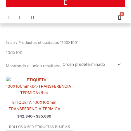
Ir
al
F
I
P
0
contenido
Cart
a
n
h
c
s
o
e
t
n
b
a
e
o
g
-
Inicio
/ Productos etiquetados “100X100”
o
r
a
k
a
l
100X100
m
t
Mostrando el único resultado
Rango
Este
de
producto
precios:
tiene
desde
$42,840
múltiples
hasta
ETIQUETA 100X100mm
variantes.
$85,680
TRANSFERENCIA TERMICA
Las
$
42,840
-
$
85,680
opciones
se
ROLLOS X 500 ETIQUETAS BUJE 2.5
pueden