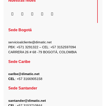
Nuestras redes
F
I
X
Y
L
a
n
-
o
i
c
s
t
u
n
e
t
w
t
k
b
a
i
u
e
Sede Bogotá
o
g
t
b
d
o
r
t
e
i
k
a
e
n
servicioalcliente@dimatic.net
m
r
PBX: +571 3291322 – CEL: +
57 3152597094
CARRERA 26 # 68 -79 BOGOTÁ, COLOMBIA
Sede Caribe
caribe@dimatic.net
CEL
: +
57 3166905158
Sede Santander
santander@dimatic.net
CEL
: +
57 3153710844