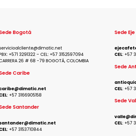
Sede Bogotá
Sede Eje
servicioalcliente@dimatic.net
ejecafet
PBX: +571 3291322 – CEL: +
57 3152597094
CEL
: +
57 
CARRERA 26 # 68 -79 BOGOTÁ, COLOMBIA
Sede Ant
Sede Caribe
antioqui
caribe@dimatic.net
CEL
: +
57 
CEL
: +
57 3166905158
Sede Val
Sede Santander
valle@di
santander@dimatic.net
CEL
: +
57 
CEL
: +
57 3153710844