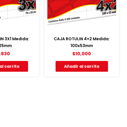
N 3X1 Medida:
CAJA ROTULIN 4×2 Medida:
x25mm
100x53mm
,930
$
10,000
al carrito
Añadir al carrito