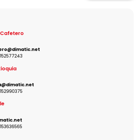
 Cafetero
ero@dimatic.net
3152577243
ioquia
a@dimatic.net
3152990375
le
matic.net
3153636565