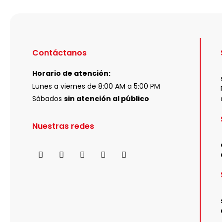
Contáctanos
Horario de atención:
Lunes a viernes de 8:00 AM a 5:00 PM
Sábados
sin atención al público
Nuestras redes
F
I
X
Y
L
a
n
-
o
i
c
s
t
u
n
e
t
w
t
k
b
a
i
u
e
o
g
t
b
d
o
r
t
e
i
k
a
e
n
m
r