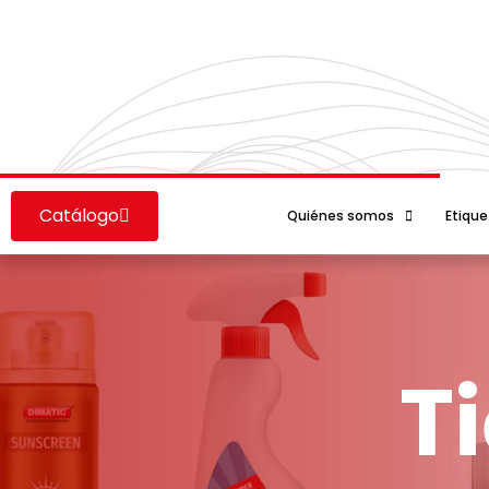
Ir
al
contenido
Catálogo
Quiénes somos
Etique
T