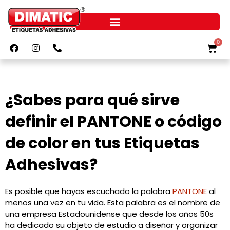
Ir
al
contenido
F
I
P
0
Cart
a
n
h
c
s
o
e
t
n
b
a
e
o
g
-
¿Sabes para qué sirve
o
r
a
k
a
l
m
t
definir el PANTONE o código
de color en tus Etiquetas
Adhesivas?
Es posible que hayas escuchado la palabra
PANTONE
al
menos una vez en tu vida. Esta palabra es el nombre de
una empresa Estadounidense que desde los años 50s
ha dedicado su objeto de estudio a diseñar y organizar