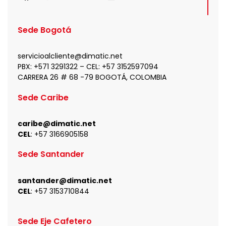
c
s
t
u
n
e
t
w
t
k
b
a
i
u
e
Sede Bogotá
o
g
t
b
d
o
r
t
e
i
k
a
e
n
servicioalcliente@dimatic.net
m
r
PBX: +571 3291322 – CEL: +
57 3152597094
CARRERA 26 # 68 -79 BOGOTÁ, COLOMBIA
Sede Caribe
caribe@dimatic.net
CEL
: +
57 3166905158
Sede Santander
santander@dimatic.net
CEL
: +
57 3153710844
Sede Eje Cafetero