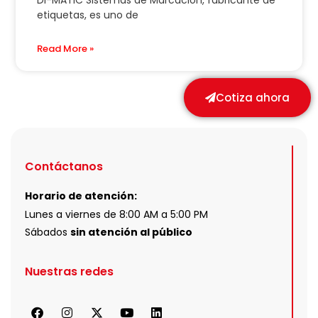
DI-MATIC Sistemas de Marcación, fabricante de
etiquetas, es uno de
Read More »
Cotiza ahora
Contáctanos
Horario de atención:
Lunes a viernes de 8:00 AM a 5:00 PM
Sábados
sin atención al público
Nuestras redes
F
I
X
Y
L
a
n
-
o
i